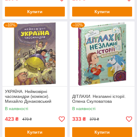
Купити
Купити
–10%
–10%
УКРАЇНА. Неймовірні
часомандри (комікси).
ДІТЛАХИ. Незламні історії.
Михайло Дунаковський
Олена Скуловатова
В наявності
В наявності
423
333
₴
₴
470 ₴
370 ₴
Купити
Купити