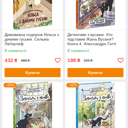
Дивовижна подорож Нільса з
Детективи з вусами. Хто
дикими гусьми. Сельма
підставив Жана Вусаня?
Лаґерлеф
Книга 4. Алессандро Ґатті
Давіде Морозінотто
В наявності
В наявності
432
198
₴
₴
480 ₴
220 ₴
Купити
Купити
–10%
–10%