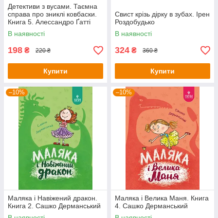
Детективи з вусами. Таємна
справа про зниклі ковбаски.
Свист крізь дірку в зубах. Ірен
Книга 5. Алессандро Ґатті
Роздобудько
Давіде Морозінотто
В наявності
В наявності
198
324
₴
₴
220 ₴
360 ₴
Купити
Купити
–10%
–10%
Маляка і Навіжений дракон.
Маляка і Велика Маня. Книга
Книга 2. Сашко Дерманський
4. Сашко Дерманський
В наявності
В наявності