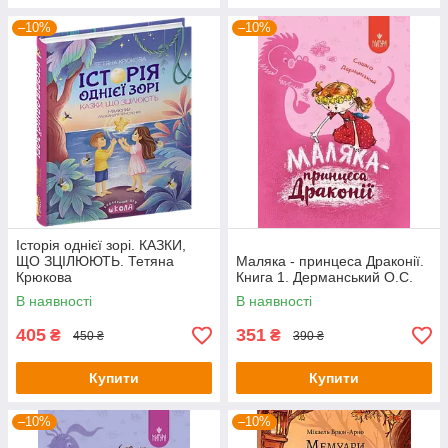
–10%
–10%
Історія однієї зорі. КАЗКИ,
ЩО ЗЦІЛЮЮТЬ. Тетяна
Маляка - принцеса Драконії.
Крюкова
Книга 1. Дерманський О.С.
В наявності
В наявності
405
351
₴
₴
450 ₴
390 ₴
Купити
Купити
–10%
–10%