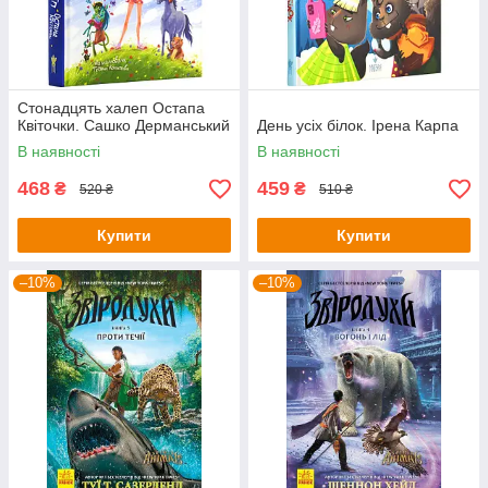
Стонадцять халеп Остапа
Квіточки. Сашко Дерманський
День усіх білок. Ірена Карпа
В наявності
В наявності
468
459
₴
₴
520 ₴
510 ₴
Купити
Купити
–10%
–10%