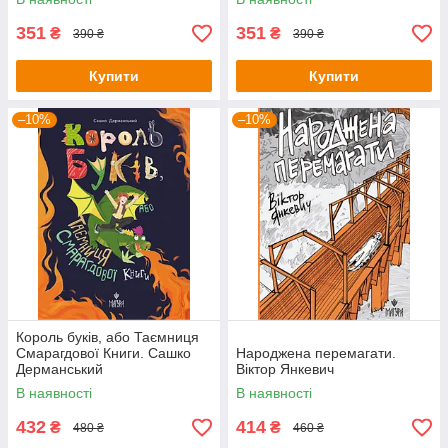
351
351
₴
₴
390 ₴
390 ₴
Купити
Купити
–10%
–10%
Король буків, або Таємниця
Смарагдової Книги. Сашко
Народжена перемагати.
Дерманський
Віктор Янкевич
В наявності
В наявності
432
414
₴
₴
480 ₴
460 ₴