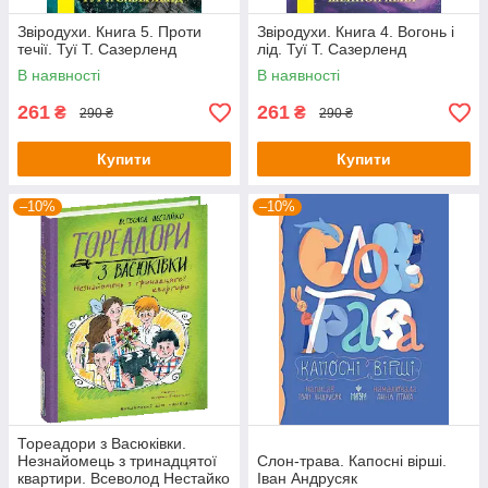
Звіродухи. Книга 5. Проти
Звіродухи. Книга 4. Вогонь і
течії. Туї Т. Сазерленд
лід. Туї Т. Сазерленд
В наявності
В наявності
261
261
₴
₴
290 ₴
290 ₴
Купити
Купити
–10%
–10%
Тореадори з Васюківки.
Незнайомець з тринадцятої
Слон-трава. Капосні вірші.
квартири. Всеволод Нестайко
Іван Андрусяк