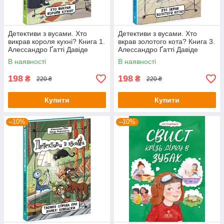
Детективи з вусами. Хто
Детективи з вусами. Хто
викрав короля кухні? Книга 1.
вкрав золотого кота? Книга 3.
Алессандро Ґатті Давіде
Алессандро Ґатті Давіде
Морозінотто
Морозінотто
В наявності
В наявності
198
198
₴
₴
220 ₴
220 ₴
Купити
Купити
–10%
–10%