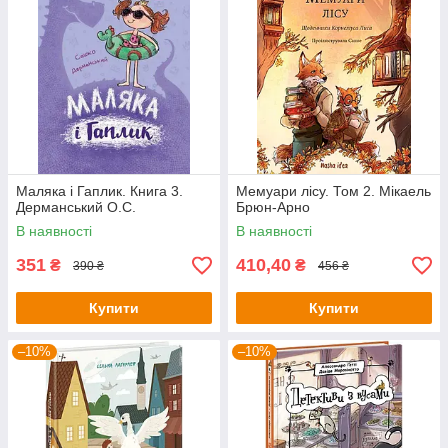
Маляка і Гаплик. Книга 3.
Мемуари лісу. Том 2. Мікаель
Дерманський О.С.
Брюн-Арно
В наявності
В наявності
351
410,40
₴
₴
390 ₴
456 ₴
Купити
Купити
–10%
–10%