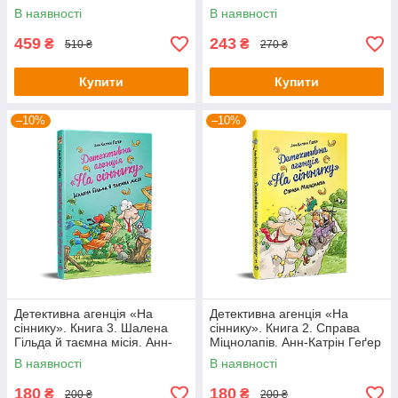
В наявності
В наявності
459
243
₴
₴
510 ₴
270 ₴
Купити
Купити
–10%
–10%
Детективна агенція «На
Детективна агенція «На
сіннику». Книга 3. Шалена
сіннику». Книга 2. Справа
Гільда й таємна місія. Анн-
Міцнолапів. Анн-Катрін Геґер
Катрін Геґер
В наявності
В наявності
180
180
₴
₴
200 ₴
200 ₴