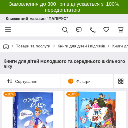
Замовлення до 300 грн відпускається зі 100%
передоплатою
Книжковий магазин "ПАПІРУС"
Товари та послуги
Книги для дітей і підлітків
Книги д
Книги для дітей молодшого та середнього шкільного
віку
Сортування
0
Фільтри
–10%
–10%