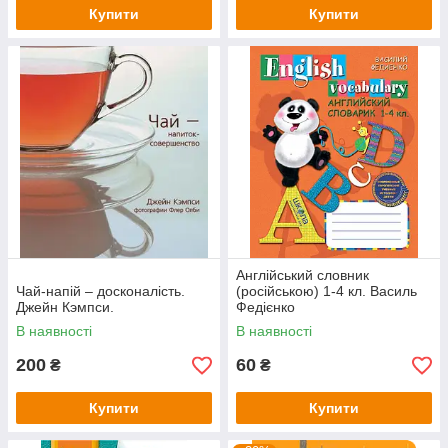
Купити
Купити
Англійський словник
Чай-напій – досконалість.
(російською) 1-4 кл. Василь
Джейн Кэмпси.
Федієнко
В наявності
В наявності
200
60
₴
₴
Купити
Купити