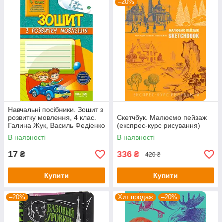
–20%
Навчальні посібники. Зошит з
розвитку мовлення, 4 клас.
Скетчбук. Малюємо пейзаж
Галина Жук, Василь Федіенко
(експрес-курс рисування)
В наявності
В наявності
17
336
₴
₴
420 ₴
Купити
Купити
–20%
Хит продаж
–20%