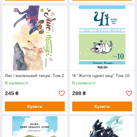
Лис і маленький танукі, Том 2
Чi “Життя однієї киці” Том 10
В наявності
В наявності
245
288
₴
₴
Купити
Купити