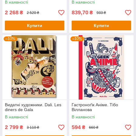
В наявності
В наявності
2 268
839,70
₴
₴
2 520 ₴
933 ₴
Купити
Купити
–10%
–10%
Видатні художники. Dali. Les
Гастроноґік Аніме. Тібо
diners de Gala
Вілланова
В наявності
В наявності
2 799
594
₴
₴
3 110 ₴
660 ₴