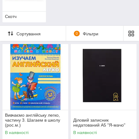
Скотч
Сортування
0
Фільтри
Вивчаємо англійську легко,
частину 3. Шагаем в школу
Діловий записник
(рос.м.)
недатований А5 "Я-мачо"
В наявності
В наявності