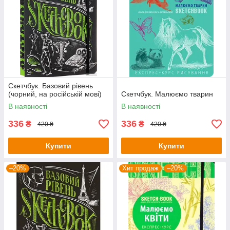
Скетчбук. Базовий рівень
(чорний, на російській мові)
Скетчбук. Малюємо тварин
В наявності
В наявності
336
336
₴
₴
420 ₴
420 ₴
Купити
Купити
–20%
Хит продаж
–20%