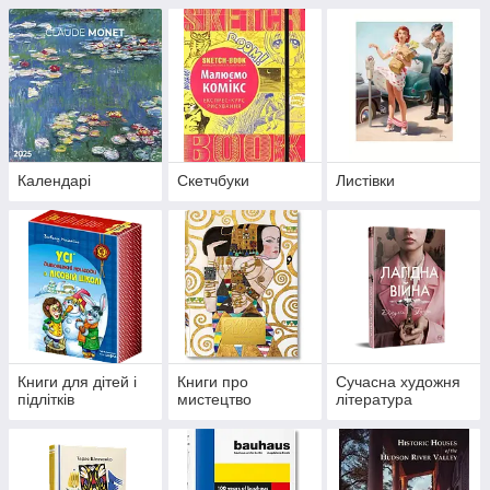
шкільного віку
Календарі
Скетчбуки
Листівки
Книги для дітей і
Книги про
Сучасна художня
підлітків
мистецтво
література