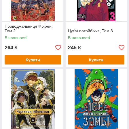
Проводжальниця Фрірен,
Том 2
Цуґаї потойбіччя, Том 3
В наявності
В наявності
264
245
₴
₴
Купити
Купити