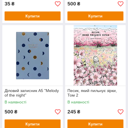
35
500
₴
₴
Купити
Купити
Діловий записник А5 "Melody
Песик, який пильнує зірки,
of the night"
Том 2
В наявності
В наявності
500
245
₴
₴
Купити
Купити