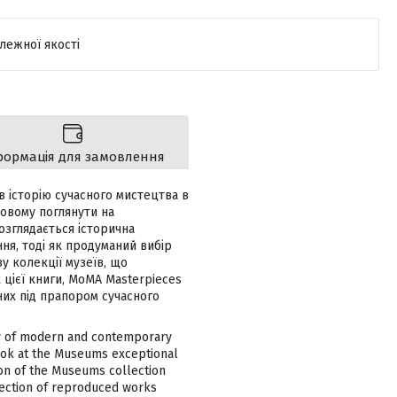
лежної якості
формація для замовлення
 історію сучасного мистецтва в
овому поглянути на
розглядається історична
ння, тоді як продуманий вибір
у колекції музеїв, що
 цієї книги, MoMA Masterpieces
них під прапором сучасного
ry of modern and contemporary
 look at the Museums exceptional
tion of the Museums collection
election of reproduced works