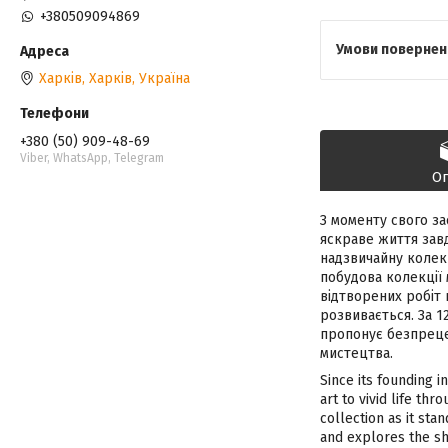
+380509094869
Харків, Харків, Україна
+380 (50) 909-48-69
Viber, WhatsApp, Telegram
О
З моменту свого за
яскраве життя зав
надзвичайну колекц
побудова колекції 
відтворених робіт 
розвивається. За 1
пропонує безпрецед
мистецтва.
Since its founding 
art to vivid life t
collection as it st
and explores the shi