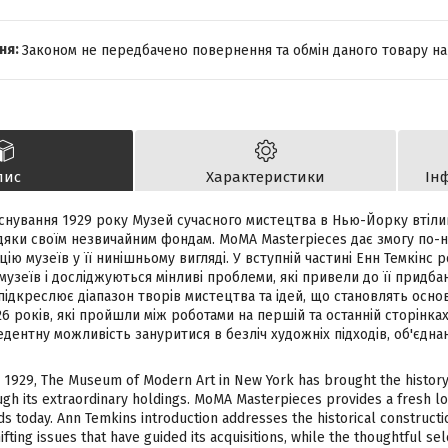
Законом не передбачено повернення та обмін даного товару на
пис
Характеристики
Ін
снування 1929 року Музей сучасного мистецтва в Нью-Йорку втілив
дяки своїм незвичайним фондам. MoMA Masterpieces дає змогу по-н
ію музеїв у її нинішньому вигляді. У вступній частині Енн Темкінс 
музеїв і досліджуються мінливі проблеми, які привели до її придба
підкреслює діапазон творів мистецтва та ідей, що становлять основ
26 років, які пройшли між роботами на першій та останній сторінках
ентну можливість зануритися в безліч художніх підходів, об'єдна
in 1929, The Museum of Modern Art in New York has brought the histo
hrough its extraordinary holdings. MoMA Masterpieces provides a fresh
ands today. Ann Temkins introduction addresses the historical construc
fting issues that have guided its acquisitions, while the thoughtful s