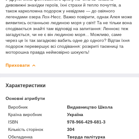
дивовижні знахідки героїв, їхні страхи й тепло почуттів, а
також карколомна подорож у невідоме — до овіяного
легендами озера Лох-Несс. Важко повірити, однак Алея може
виявитись останньою людиною моря у світі! Та не тільки вона
сподівається знайті там відповіді на запитання: Леннокс теж
загадується, чи не є він людиною моря... Можливо, саме
через це їх так загадково вабить одне до одного? Відтак їхня
подорож перевершує всі сподівання: розкриті таємниці та
моторошна правда неймовірно шокують!
Приховати
Характеристики
Основні атрибути
Виробник
Видавництво Школа
Країна виробник
Україна
ISBN
978-966-429-681-3
Кількість сторінок
304
Обкладинка
Тверда палітурка