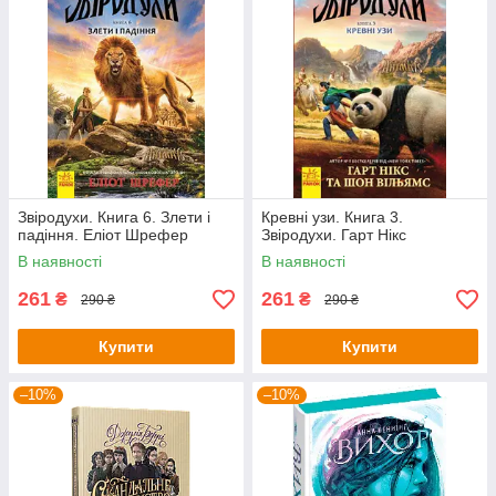
Звіродухи. Книга 6. Злети і
Кревні узи. Книга 3.
падіння. Еліот Шрефер
Звіродухи. Гарт Нікс
В наявності
В наявності
261
261
₴
₴
290 ₴
290 ₴
Купити
Купити
–10%
–10%