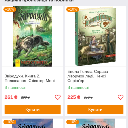
–10%
–10%
Енола Голмс. Справа
Звіродухи. Книга 2.
ліворукої леді. Ненсі
Полювання. Стівотер Меггі
Спрінґер
В наявності
В наявності
261
225
₴
₴
290 ₴
250 ₴
Купити
Купити
–10%
–10%