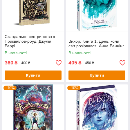
Скандальне сестринство з
Приквіллов-роуд. Джулія
Вихор. Книга 1. День, коли
Беррі
світ розірвався. Анна Беннінг
В наявності
В наявності
360
405
₴
₴
400 ₴
450 ₴
Купити
Купити
–10%
–10%