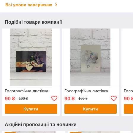
Всі умови повернення
Подібні товари компанії
Голографічна листівка
Голографічна листівка
Голо
90
90
90
₴
₴
100 ₴
100 ₴
Купити
Купити
Акційні пропозиції та новинки