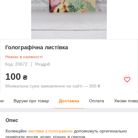
Голографічна листівка
Немає в наявності
Код: 20672
Роздріб
100
₴
Мінімальна сума замовлення на сайті — 300 ₴
ки
Відгуки про товар
Доставка
Оплата
Умови пове
Опис
Колекційні
листівки з голограмою
допоможуть оргигинально
привітати друзів, колег, рідних зі святом.