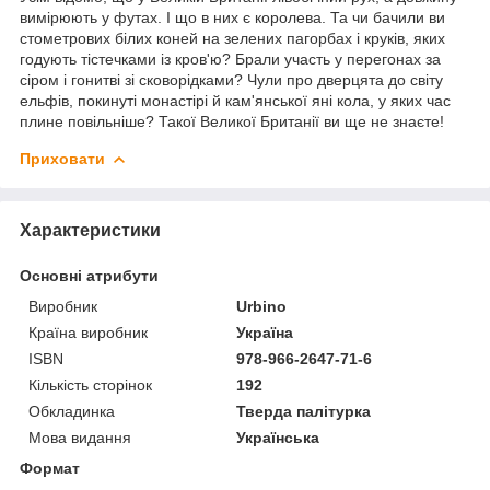
вимірюють у футах. І що в них є королева. Та чи бачили ви
стометрових білих коней на зелених пагорбах і круків, яких
годують тістечками із кров'ю? Брали участь у перегонах за
сіром і гонитві зі сковорідками? Чули про дверцята до світу
ельфів, покинуті монастірі й кам'янської яні кола, у яких час
плине повільніше? Такої Великої Британії ви ще не знаєте!
Приховати
Характеристики
Основні атрибути
Виробник
Urbino
Країна виробник
Україна
ISBN
978-966-2647-71-6
Кількість сторінок
192
Обкладинка
Тверда палітурка
Мова видання
Українська
Формат