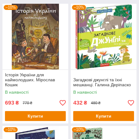
–10%
–10%
Історія України для
наймолодших. Мірослав
Загадкові джунглі та їхні
Кошик
мешканці. Галина Деріпаско
В наявності
В наявності
693
432
₴
₴
770 ₴
480 ₴
Купити
Купити
–10%
–10%