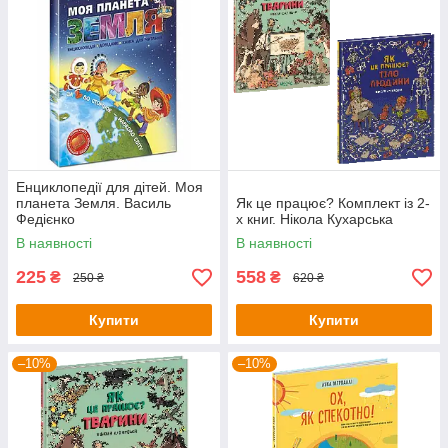
Енциклопедії для дітей. Моя
планета Земля. Василь
Як це працює? Комплект із 2-
Федієнко
х книг. Нікола Кухарська
В наявності
В наявності
225
558
₴
₴
250 ₴
620 ₴
Купити
Купити
–10%
–10%