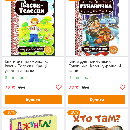
Книги для найменших.
Книги для найменших.
Івасик-Телесик. Кращі
Рукавичка. Кращі українські
українські казки
казки.
В наявності
В наявності
72
72
₴
₴
80 ₴
80 ₴
Купити
Купити
–10%
–10%