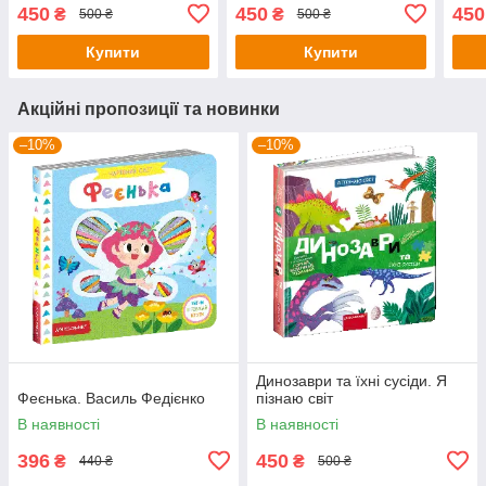
Василь Федієнко
Федієнко
450
450
450
₴
₴
500 ₴
500 ₴
Купити
Купити
Акційні пропозиції та новинки
–10%
–10%
Динозаври та їхні сусіди. Я
Феєнька. Василь Федієнко
пізнаю світ
В наявності
В наявності
396
450
₴
₴
440 ₴
500 ₴