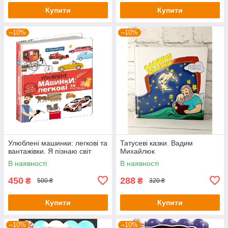
Купити
Купити
–10%
–10%
Улюблені машинки: легкові та
Татусеві казки. Вадим
вантажівки. Я пізнаю світ
Михайлюк
В наявності
В наявності
450
288
₴
₴
500 ₴
320 ₴
Купити
Купити
–10%
–10%