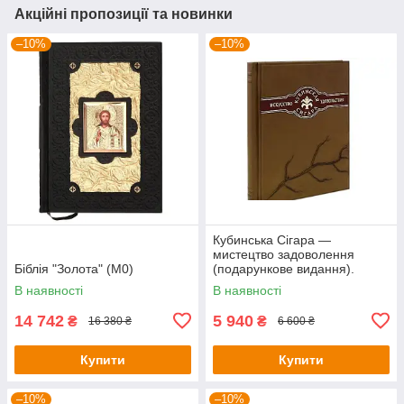
Акційні пропозиції та новинки
–10%
–10%
Кубинська Сігара —
мистецтво задоволення
Біблія "Золота" (M0)
(подарункове видання).
Рафаель постачало
В наявності
В наявності
14 742
5 940
₴
₴
16 380 ₴
6 600 ₴
Купити
Купити
–10%
–10%