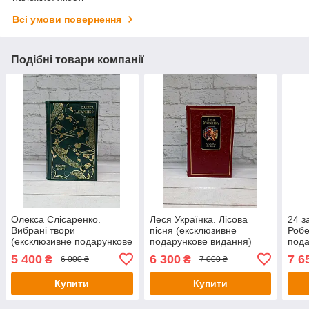
Всі умови повернення
Подібні товари компанії
Олекса Слісаренко.
Леся Українка. Лісова
24 з
Вибрані твори
пісня (ексклюзивне
Робе
(ексклюзивне подарункове
подарункове видання)
пода
видання)
5 400
6 300
7 6
₴
₴
6 000 ₴
7 000 ₴
Купити
Купити