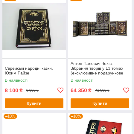
Антон Палович Чехів.
Єврейські народні казки.
Зібрання творів у 13 томах
Юхим Райзе
(ексклюзивне подарункове
видання)
В наявності
В наявності
8 100
64 350
₴
₴
9 000 ₴
71 500 ₴
Купити
Купити
–10%
–10%