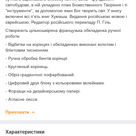
світобудови, в ній укладено план Божественного Творіння і ті
"інструменти", за допомогою яких Бог творить світ. У книгу
включені всі п'ять книг Хумаша. Видання російською мовою і
єврейською. Редактор російського перекладу П. Гіль.
Створюють цільношкіряна французька обкладинка ручної
роботи.
- Відбитки на корінцях і обкладинках виконані золотим і
блінтовим тисненням.
- Ручна обробка бинтів корінця.
- Кругленый корінець.
- Обріз градієнтної пофарбований.
- Цифровий друк блоку з кольоровими вклейками.
- Форзаци на дизайнерському папері.
- Атласне ляссе.
Приховати
Характеристики