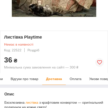
Листівка Playtime
Немає в наявності
Код: 22522
Роздріб
36
₴
Мінімальна сума замовлення на сайті — 300 ₴
ки
Відгуки про товар
Доставка
Оплата
Умови пове
Опис
Ексклюзивна
листівка
з крафтовим конвертом — оригінальний
подарунок на кожне свято!