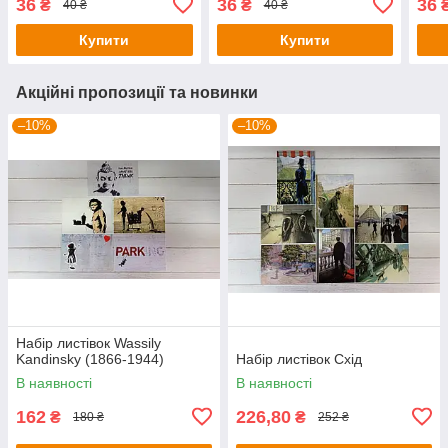
36
36
36
₴
₴
40 ₴
40 ₴
Купити
Купити
Акційні пропозиції та новинки
–10%
–10%
Набір листівок Wassily
Kandinsky (1866-1944)
Набір листівок Схід
В наявності
В наявності
162
226,80
₴
₴
180 ₴
252 ₴