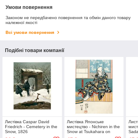
Умови повернення
Законом не передбачено повернення та обмін даного товару
належної якості
Всі умови повернення
Подібні товари компанії
Листівка Caspar David
Листівка Японське
Лист
Friedrich - Cemetery in the
мистецтво - Nichiren in the
мист
Snow, 1826
Snow at Tsukahara on
Sada
Sado Island, between
Demo