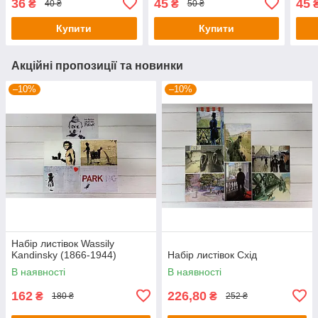
36
45
45
₴
₴
40 ₴
50 ₴
1835-1836
Pala
Купити
Купити
Акційні пропозиції та новинки
–10%
–10%
Набір листівок Wassily
Kandinsky (1866-1944)
Набір листівок Схід
В наявності
В наявності
162
226,80
₴
₴
180 ₴
252 ₴