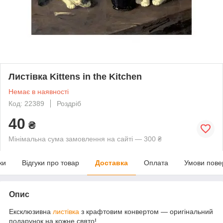
Листівка Kittens in the Kitchen
Немає в наявності
Код: 22389
Роздріб
40
₴
Мінімальна сума замовлення на сайті — 300 ₴
ки
Відгуки про товар
Доставка
Оплата
Умови пове
Опис
Ексклюзивна
листівка
з крафтовим конвертом — оригінальний
подарунок на кожне свято!