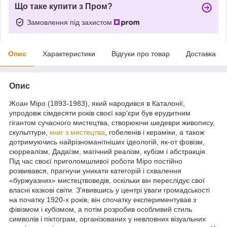
Що таке купити з Пром?
Замовлення під захистом
Опис
Характеристики
Відгуки про товар
Доставка
Опис
Жоан Міро (1893-1983), який народився в Каталонії,
упродовж сімдесяти років своєї кар'єри був ерудитним
гігантом сучасного мистецтва, створюючи шедеври живопису,
скульптури,
книг з мистецтва
, гобеленів і кераміки, а також
дотримуючись найрізноманітніших ідеологій, як-от фовізм,
сюрреалізм, Дадаїзм, магічний реалізм, кубізм і абстракція.
Під час своєї приголомшливої роботи Міро постійно
розвивався, прагнучи уникати категорій і схвалення
«буржуазних» мистецтвоведів, оскільки він переслідує свої
власні казкові світи. З'явившись у центрі уваги громадськості
на початку 1920-х років, він спочатку експериментував з
фівізмом і кубізмом, а потім розробив особливий стиль
символів і піктограм, організованих у невловних візуальних