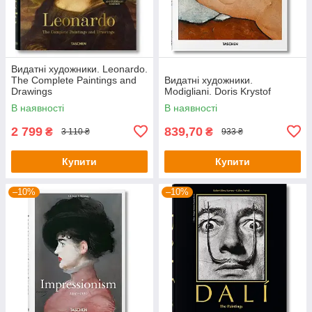
Видатні художники. Leonardo.
The Complete Paintings and
Видатні художники.
Drawings
Modigliani. Doris Krystof
В наявності
В наявності
2 799
839,70
₴
₴
3 110 ₴
933 ₴
Купити
Купити
–10%
–10%