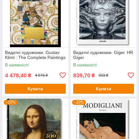
Видатні художники. Gustav
Видатні художники. Giger. HR
Klimt : The Complete Paintings
Giger
В наявності
В наявності
4 478,40
839,70
₴
₴
4 976 ₴
933 ₴
Купити
Купити
–10%
–10%