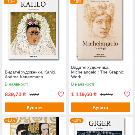
–10%
–10%
Видатні художники.
Видатні художники. Kahlo.
Michelangelo : The Graphic
Andrea Kettenmann
Work
В наявності
В наявності
839,70
1 119,60
₴
₴
933 ₴
1 244 ₴
Купити
Купити
–10%
–10%