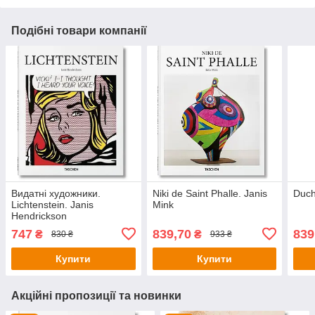
Подібні товари компанії
Видатні художники.
Niki de Saint Phalle. Janis
Duch
Lichtenstein. Janis
Mink
Hendrickson
747
839,70
839
₴
₴
830 ₴
933 ₴
Купити
Купити
Акційні пропозиції та новинки