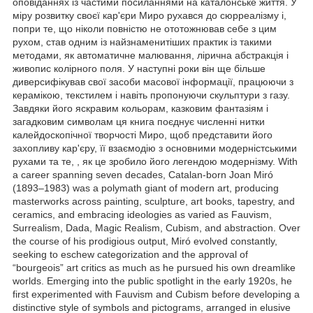
оповіданнях із частими посиланнями на каталонське життя. У
міру розвитку своєї кар'єри Миро рухався до сюрреалізму і,
попри те, що ніколи повністю не ототожнював себе з цим
рухом, став одним із найзнаменитіших практик із такими
методами, як автоматичне малювання, лірична абстракція і
живопис колірного поля. У наступні роки він ще більше
диверсифікував свої засоби масової інформації, працюючи з
керамікою, текстилем і навіть пропонуючи скульптури з газу.
Завдяки його яскравим кольорам, казковим фантазіям і
загадковим символам ця книга поєднує численні нитки
калейдоскопічної творчості Миро, щоб представити його
захопливу кар'єру, її взаємодію з основними модерністськими
рухами та те, , як це зробило його легендою модернізму. With
a career spanning seven decades, Catalan-born Joan Miró
(1893–1983) was a polymath giant of modern art, producing
masterworks across painting, sculpture, art books, tapestry, and
ceramics, and embracing ideologies as varied as Fauvism,
Surrealism, Dada, Magic Realism, Cubism, and abstraction. Over
the course of his prodigious output, Miró evolved constantly,
seeking to eschew categorization and the approval of
“bourgeois” art critics as much as he pursued his own dreamlike
worlds. Emerging into the public spotlight in the early 1920s, he
first experimented with Fauvism and Cubism before developing a
distinctive style of symbols and pictograms, arranged in elusive