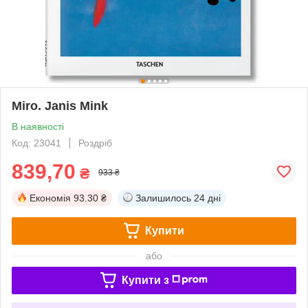
Miro. Janis Mink
В наявності
Код: 23041
Роздріб
839,70
₴
933 ₴
Економія
93.30 ₴
Залишилось
24 дні
Купити
або
Купити з