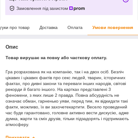
Замовлення під захистом
дгуки про товар
Доставка
Оплата
Умови повернення
Опис
Товар вирушає на повну або часткову оплату.
Гра розрахована як на компанію, так і на двох осіб. Безліч
цікавих і цікавих фактів про секс людей, тварин, історичних
фактах, про дивні закони та переваги інших народів, світові
рекорди й багато іншого. На картках представлені 3
феномени, з яких лише 2 правда. Повна абсурдність не
означає обман, гарненько уяви, перед тим, як відкидати такі
факти, можливо, їх ви захочетекартити. Весело проведений
час буде гарантовано, головне активно вести дискусію, адже
думка, жарти та сміх друзів, тільки підзадорять і підтримають
атмосферу.
Приховати