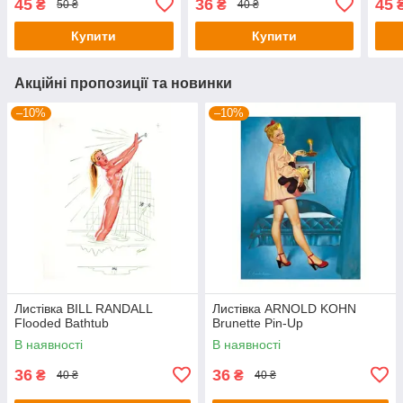
45
36
45
₴
₴
50 ₴
40 ₴
Купити
Купити
Акційні пропозиції та новинки
–10%
–10%
Листівка BILL RANDALL
Листівка ARNOLD KOHN
Flooded Bathtub
Brunette Pin-Up
В наявності
В наявності
36
36
₴
₴
40 ₴
40 ₴