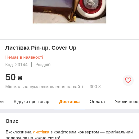
Листівка Pin-up. Cover Up
Немає в наявності
Код: 23144
Роздріб
50
₴
Мінімальна сума замовлення на сайті — 300 ₴
ки
Відгуки про товар
Доставка
Оплата
Умови пове
Опис
Ексклюзивна
листівка
з крафтовим конвертом — оригінальний
подарунок на кожне свято!