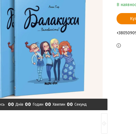
В наявнос
Ку
+3805090
0
0
0
0
0
0
0
0
ось
Днів
Годин
Хвилин
Секунд