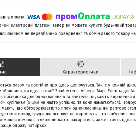
лючені електронні платежі. Тепер ви можете купити будь-який това
Законом не передбачено повернення та обмін даного товару на
пис
Характеристики
Ін
аються разом та постійно про щось шепочуться. Такі є у кожній школ
 Можливо, ви одна із них? Знайомтесь: Аґнеса, Марі-Елен та дві Ан
 прізвиська для однокласників та вчителів, шукають вирішення для
січ хуліганам (з цим не надто успішно, та вони намагаються). Подру
 мають, що обговорювати: то плечі однокласника, які раптово ста
дліткові прищі, груди, які все ніяк не виростуть… то нав’язливі зн
еможна команда, з якою не варто задиратись, адже стоять одна за 
краще одразу чотирьох.