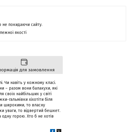
р не покидаючи сайту.
лежної якості
формація для замовлення
і. Чи навіть у кожному класі.
ни – разом вони балакухи, які
 своїх найбільших у світі
жки-гальмівки хіхотіти біля
ли широкими, то власну
аки уваги, то відвертий бешкет.
одну горою. Хто б не хотів