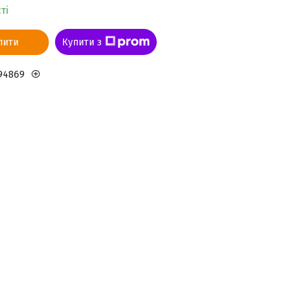
ті
пити
Купити з
94869