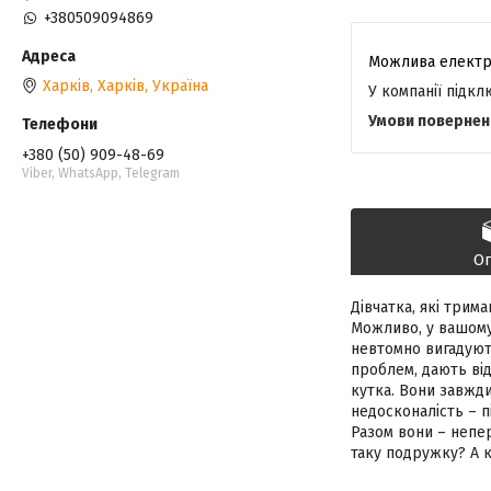
+380509094869
Харків, Харків, Україна
У компанії підк
+380 (50) 909-48-69
Viber, WhatsApp, Telegram
О
Дівчатка, які трим
Можливо, у вашому.
невтомно вигадують
проблем, дають від
кутка. Вони завжди
недосконалість – пі
Разом вони – непер
таку подружку? А 