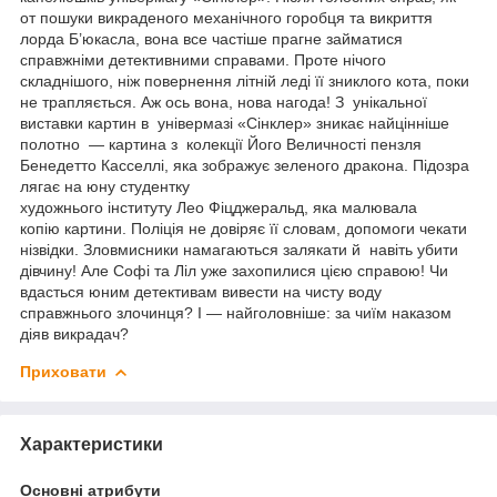
от пошуки викраденого механічного горобця та викриття
лорда Б’юкасла, вона все частіше прагне займатися
справжніми детективними справами. Проте нічого
складнішого, ніж повернення літній леді її зниклого кота, поки
не трапляється. Аж ось вона, нова нагода! З унікальної
виставки картин в універмазі «Сінклер» зникає найцінніше
полотно — картина з колекції Його Величності пензля
Бенедетто Касселлі, яка зображує зеленого дракона. Підозра
лягає на юну студентку
художнього інституту Лео Фіцджеральд, яка малювала
копію картини. Поліція не довіряє її словам, допомоги чекати
нізвідки. Зловмисники намагаються залякати й навіть убити
дівчину! Але Софі та Ліл уже захопилися цією справою! Чи
вдасться юним детективам вивести на чисту воду
справжнього злочинця? І — найголовніше: за чиїм наказом
діяв викрадач?
Приховати
Характеристики
Основні атрибути