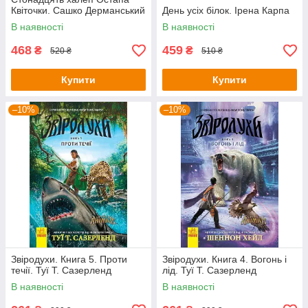
Квіточки. Сашко Дерманський
День усіх білок. Ірена Карпа
В наявності
В наявності
468
459
₴
₴
520 ₴
510 ₴
Купити
Купити
–10%
–10%
Звіродухи. Книга 5. Проти
Звіродухи. Книга 4. Вогонь і
течії. Туї Т. Сазерленд
лід. Туї Т. Сазерленд
В наявності
В наявності