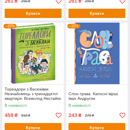
261
261
₴
₴
290 ₴
290 ₴
Купити
Купити
–10%
–10%
Тореадори з Васюківки.
Незнайомець з тринадцятої
Слон-трава. Капосні вірші.
квартири. Всеволод Нестайко
Іван Андрусяк
В наявності
В наявності
459
243
₴
₴
510 ₴
270 ₴
Купити
Купити