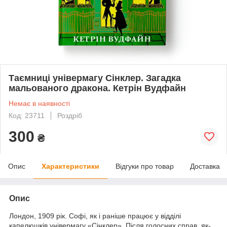
Таємниці універмагу Сінклер. Загадка
мальованого дракона. Кетрін Вудфайн
Немає в наявності
Код: 23711
Роздріб
300
₴
Опис
Характеристики
Відгуки про товар
Доставка
Опис
Лондон, 1909 рік. Софі, як і раніше працює у відділі
капелюшків універмагу «Сінклер». Після голосних справ, як-