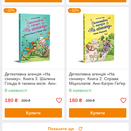
–10%
–10%
Детективна агенція «На
Детективна агенція «На
сіннику». Книга 3. Шалена
сіннику». Книга 2. Справа
Гільда й таємна місія. Анн-
Міцнолапів. Анн-Катрін Геґер
Катрін Геґер
В наявності
В наявності
180
180
₴
₴
200 ₴
200 ₴
Купити
Купити
Показати ще