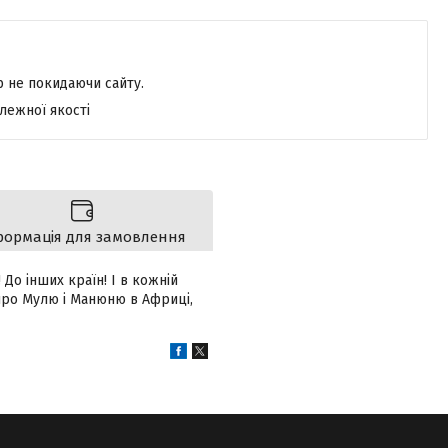
р не покидаючи сайту.
лежної якості
формація для замовлення
До інших країн! І в кожній
про Мулю і Манюню в Африці,