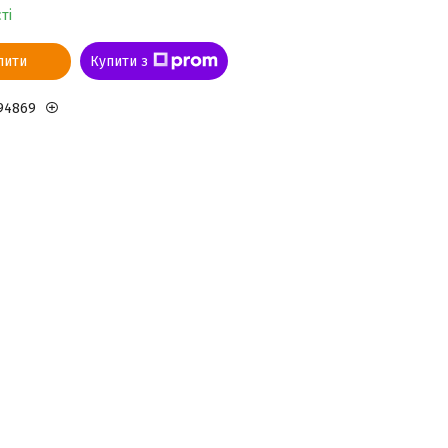
ті
пити
Купити з
94869