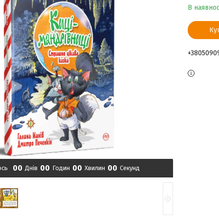
В наявнос
Ку
+3805090
0
0
0
0
0
0
0
0
ось
Днів
Годин
Хвилин
Секунд