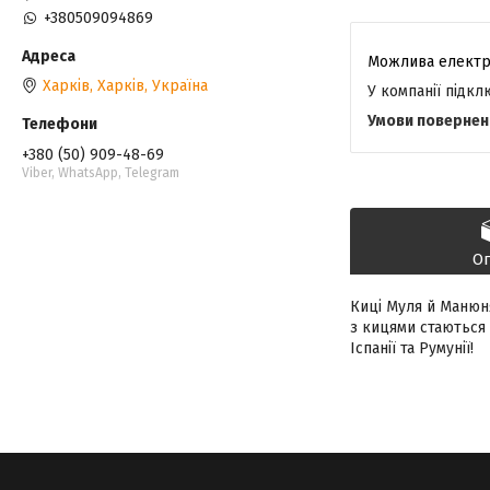
+380509094869
Харків, Харків, Україна
У компанії підк
+380 (50) 909-48-69
Viber, WhatsApp, Telegram
О
Киці Муля й Манюня
з кицями стаються
Іспанії та Румунії!