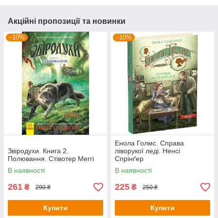
Акційні пропозиції та новинки
–10%
–10%
Енола Голмс. Справа
Звіродухи. Книга 2.
ліворукої леді. Ненсі
Полювання. Стівотер Меггі
Спрінґер
В наявності
В наявності
261
225
₴
₴
290 ₴
250 ₴
Купити
Купити