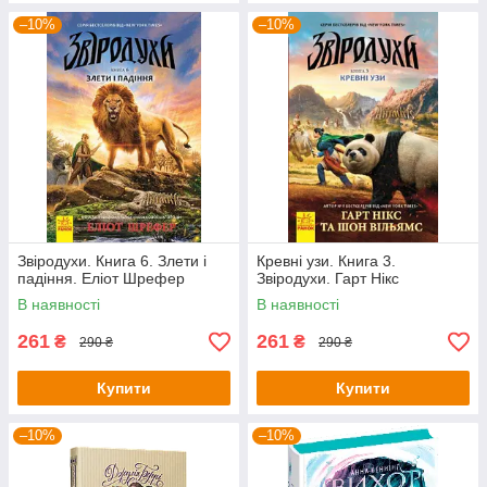
–10%
–10%
Звіродухи. Книга 6. Злети і
Кревні узи. Книга 3.
падіння. Еліот Шрефер
Звіродухи. Гарт Нікс
В наявності
В наявності
261
261
₴
₴
290 ₴
290 ₴
Купити
Купити
–10%
–10%