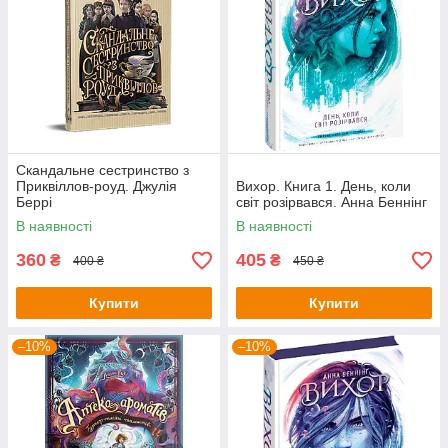
Скандальне сестринство з
Приквіллов-роуд. Джулія
Вихор. Книга 1. День, коли
Беррі
світ розірвався. Анна Беннінг
В наявності
В наявності
360
405
₴
₴
400 ₴
450 ₴
Купити
Купити
–10%
–10%