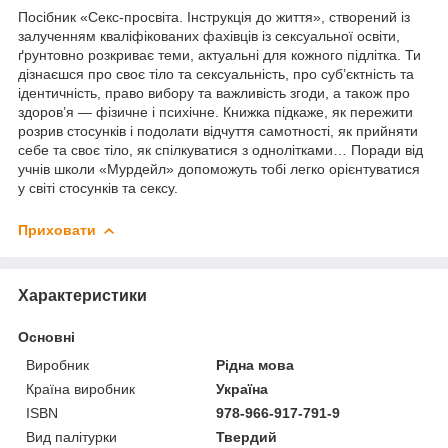
Посібник «Секс-просвіта. Інструкція до життя», створений із
залученням кваліфікованих фахівців із сексуальної освіти,
ґрунтовно розкриває теми, актуальні для кожного підлітка. Ти
дізнаєшся про своє тіло та сексуальність, про суб’єктність та
ідентичність, право вибору та важливість згоди, а також про
здоров’я — фізичне і психічне. Книжка підкаже, як пережити
розрив стосунків і подолати відчуття самотності, як прийняти
себе та своє тіло, як спілкуватися з однолітками… Поради від
учнів школи «Мурдейл» допоможуть тобі легко орієнтуватися
у світі стосунків та сексу.
Приховати
Характеристики
Основні
Виробник
Рідна мова
Країна виробник
Україна
ISBN
978-966-917-791-9
Вид палітурки
Твердий