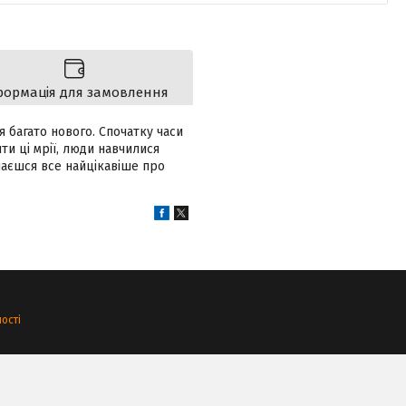
формація для замовлення
 багато нового. Спочатку часи
ти ці мрії, люди навчилися
знаєшся все найцікавіше про
ості