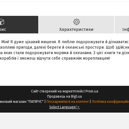
пис
Характеристики
Ін
 Міні! Я дуже цікавий мишеня. Я люблю подорожувати й дізнаватися
хопливі пригоди, далекі береги й океанські простори. Щоб здійсни
на яких стали подорожувати морями й океанами. З цієї книги ти ді
 кораблів і зможеш відчути себе справжнім мореплавцем!
Сайт створений на маркетплейсі
Prom.ua
Продавець на Bigl.ua
Книжковий магазин "ПАПІРУС" |
Поскаржитися на контент
|
Політика конфіденційн
Select Language
▼