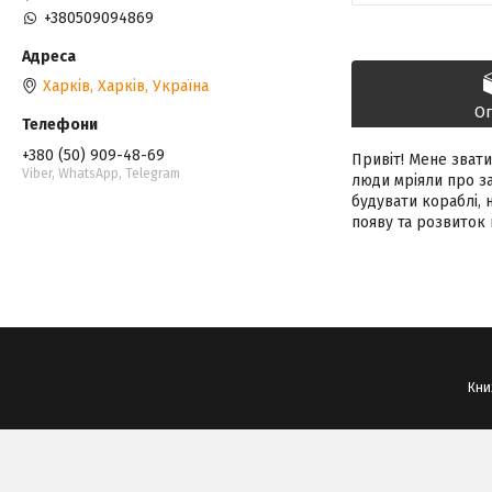
+380509094869
Харків, Харків, Україна
О
+380 (50) 909-48-69
Привіт! Мене звати
Viber, WhatsApp, Telegram
люди мріяли про за
будувати кораблі, 
появу та розвиток