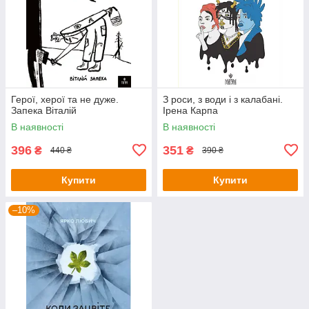
Герої, херої та не дуже.
З роси, з води і з калабані.
Запека Віталій
Ірена Карпа
В наявності
В наявності
396
351
₴
₴
440 ₴
390 ₴
Купити
Купити
–10%