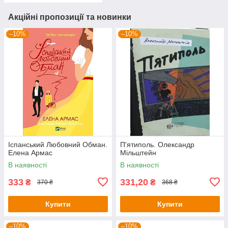
Акційні пропозиції та новинки
–10%
–10%
Іспанський Любовний Обман.
П'ятиполь. Олександр
Елена Армас
Мільштейн
В наявності
В наявності
333
331,20
₴
₴
370 ₴
368 ₴
Купити
Купити
–10%
–10%