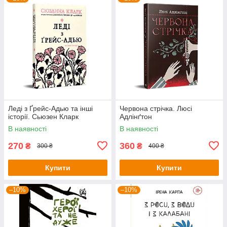
Леді з Ґрейс-Адью та інші
Червона стрічка. Люсі
історії. Сьюзен Кларк
Адлінґтон
В наявності
В наявності
270
360
₴
₴
300 ₴
400 ₴
Купити
Купити
–10%
–10%