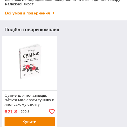
належної якості
Всі умови повернення
Подібні товари компанії
Сумі-е для початківців:
вчіться малювати тушшю в
японському стилі у
сучасного митця. Сьодзо
621
₴
690 ₴
Коіке
Купити