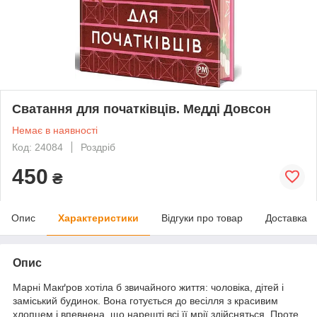
Сватання для початківців. Медді Довсон
Немає в наявності
Код: 24084
Роздріб
450
₴
Опис
Характеристики
Відгуки про товар
Доставка
Опис
Марні Макґров хотіла б звичайного життя: чоловіка, дітей і
заміський будинок. Вона готується до весілля з красивим
хлопцем і впевнена, що нарешті всі її мрії здійсняться. Проте