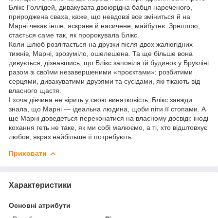
Блікс Голлідей, дивакувата двоюрідна бабця нареченого,
природжена сваха, каже, що невдовзі все зміниться й на
Марні чекає інше, яскраве й насичене, майбутнє. Зрештою,
стається саме так, як пророкувала Блікс.
Коли шлюб розлітається на друзки після двох жалюгідних
тижнів, Марні, зрозуміло, ошелешена. Та ще більше вона
дивується, дізнавшись, що Блікс заповіла їй будинок у Брукліні
разом зі своїми незавершеними «проєктами»: розбитими
серцями, дивакуватими друзями та сусідами, які тікають від
власного щастя.
І хоча дівчина не вірить у свою винятковість, Блікс завжди
знала, що Марні — ідеальна людина, щоби піти її стопами. А
ще Марні доведеться переконатися на власному досвіді: іноді
кохання геть не таке, як ми собі малюємо, а ті, хто відштовхує
любов, якраз найбільше її потребують.
Приховати
Характеристики
Основні атрибути