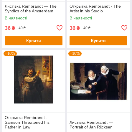
Листівка Rembrandt — The
Открытка Rembrandt - The
Syndics of the Amsterdam
Artist in his Studio
В наявності
В наявності
36
36
₴
₴
40 ₴
40 ₴
Купити
Купити
–10%
–10%
Открытка Rembrandt -
Samson Threatened his
Листівка Rembrandt —
Father in Law
Portrait of Jan Rijcksen