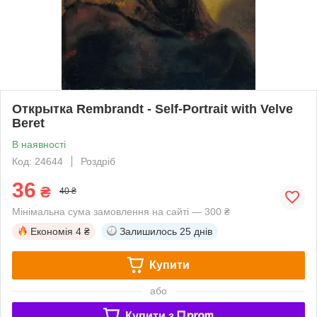
Открытка Rembrandt - Self-Portrait with Velve
Beret
В наявності
Код: 24644
Роздріб
36
₴
40 ₴
Мінімальна сума замовлення на сайті — 300 ₴
Економія
4 ₴
Залишилось
25 днів
Купити
або
Купити з