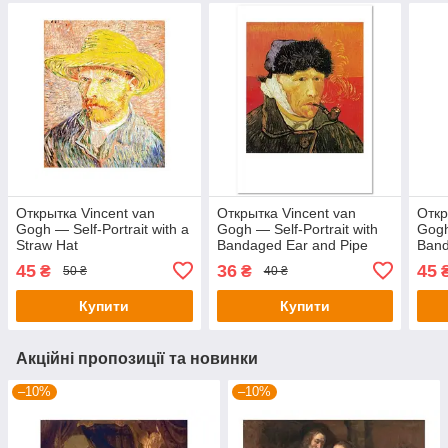
Открытка Vincent van
Открытка Vincent van
Откр
Gogh — Self-Portrait with a
Gogh — Self-Portrait with
Gogh
Straw Hat
Bandaged Ear and Pipe
Band
45
36
45
₴
₴
50 ₴
40 ₴
Купити
Купити
Акційні пропозиції та новинки
–10%
–10%