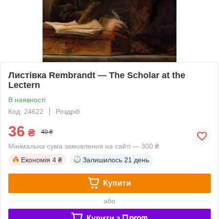
Листівка Rembrandt — The Scholar at the
Lectern
В наявності
Код: 24622
Роздріб
36
₴
40 ₴
Мінімальна сума замовлення на сайті — 300 ₴
Економія
4 ₴
Залишилось
21 день
Купити
або
Купити з