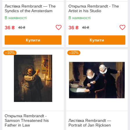
Листівка Rembrandt — The
Открытка Rembrandt - The
Syndics of the Amsterdam
Artist in his Studio
В наявності
В наявності
36
36
₴
₴
40 ₴
40 ₴
Купити
Купити
–10%
–10%
Открытка Rembrandt -
Samson Threatened his
Листівка Rembrandt —
Father in Law
Portrait of Jan Rijcksen