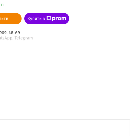
ті
пити
Купити з
 909-48-69
atsApp, Telegram