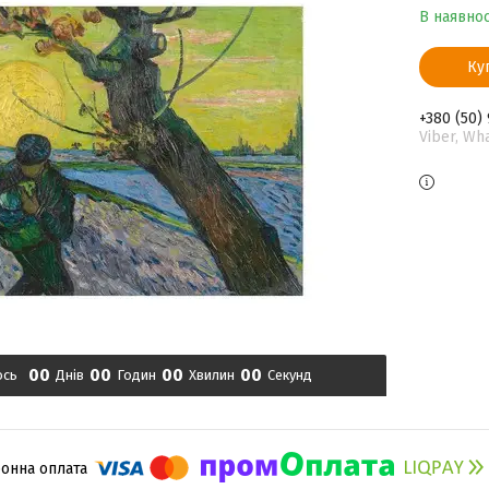
В наявнос
Ку
+380 (50)
Viber, Wh
0
0
0
0
0
0
0
0
ось
Днів
Годин
Хвилин
Секунд