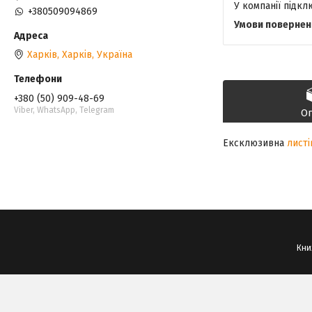
У компанії підк
+380509094869
Харків, Харків, Україна
+380 (50) 909-48-69
Viber, WhatsApp, Telegram
О
Ексклюзивна
листі