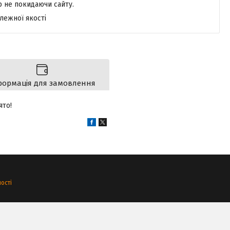
р не покидаючи сайту.
лежної якості
формація для замовлення
ято!
ості