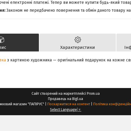
лючені електронні платежі. Тепер ви можете купити будь-який това
Законом не передбачено повернення та обмін даного товару на
пис
Характеристики
Ін
вка
з картиною художника — оригінальний подарунок на кожне св
Сайт створений на маркетплейсі
Prom.ua
Продавець на Bigl.ua
Книжковий магазин "ПАПІРУС" |
Поскаржитися на контент
|
Політика конфіденційн
Select Language
▼