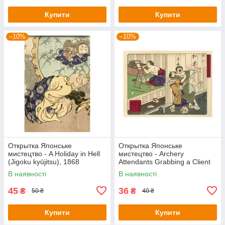
Купити
Купити
–10%
–10%
Открытка Японське
Открытка Японське
мистецтво - A Holiday in Hell
мистецтво - Archery
(Jigoku kyūjitsu), 1868
Attendants Grabbing a Client
at the Shinmei Shrine in Shiba
В наявності
В наявності
45
36
₴
₴
50 ₴
40 ₴
Купити
Купити