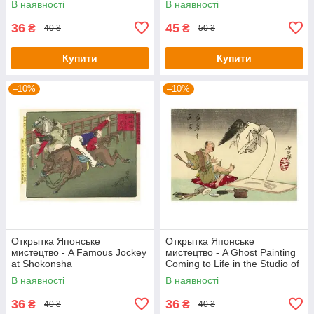
В наявності
В наявності
36
45
₴
₴
40 ₴
50 ₴
Купити
Купити
–10%
–10%
Открытка Японське
Открытка Японське
мистецтво - A Famous Jockey
мистецтво - A Ghost Painting
at Shōkonsha
Coming to Life in the Studio of
Painter Ōkyo, 1880s
В наявності
В наявності
36
36
₴
₴
40 ₴
40 ₴