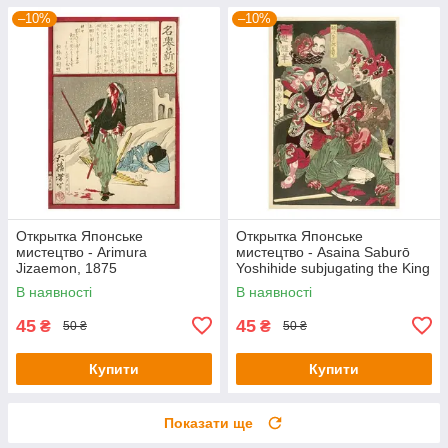
–10%
–10%
Открытка Японське
Открытка Японське
мистецтво - Arimura
мистецтво - Asaina Saburō
Jizaemon, 1875
Yoshihide subjugating the King
of Hell, 1873
В наявності
В наявності
45
45
₴
₴
50 ₴
50 ₴
Купити
Купити
Показати ще