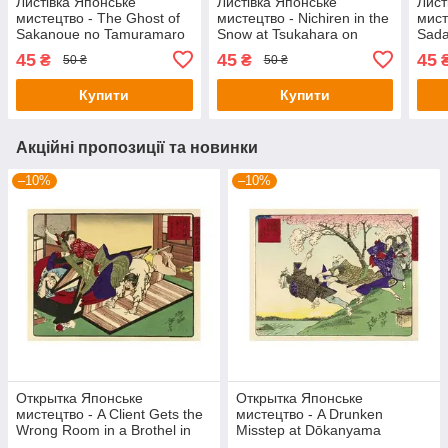
Листівка Японське
Листівка Японське
Лист
мистецтво - The Ghost of
мистецтво - Nichiren in the
мист
Sakanoue no Tamuramaro
Snow at Tsukahara on
Sada
by Moonlight at Mt. Otowa,
Sado Island, between
Demo
45
45
45
₴
₴
50 ₴
50 ₴
1886
1835-1836
Pala
Купити
Купити
Акційні пропозиції та новинки
–10%
–10%
Открытка Японське
Открытка Японське
мистецтво - A Client Gets the
мистецтво - A Drunken
Wrong Room in a Brothel in
Misstep at Dōkanyama
Shinagawa