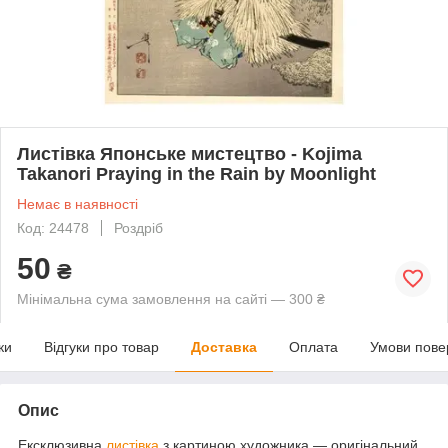
Листівка Японське мистецтво - Kojima
Takanori Praying in the Rain by Moonlight
Немає в наявності
Код: 24478
Роздріб
50
₴
Мінімальна сума замовлення на сайті — 300 ₴
ки
Відгуки про товар
Доставка
Оплата
Умови пове
Опис
Ексклюзивна
листівка
з картиною художника — оригінальний