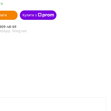
ті
пити
Купити з
 909-48-69
atsApp, Telegram