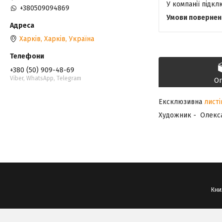
У компанії підк
+380509094869
Харків, Харків, Україна
+380 (50) 909-48-69
Viber, WhatsApp, Telegram
О
Ексклюзивна
листі
Художник - Олекса