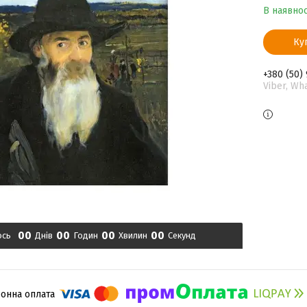
В наявнос
Ку
+380 (50)
Viber, Wh
0
0
0
0
0
0
0
0
ось
Днів
Годин
Хвилин
Секунд