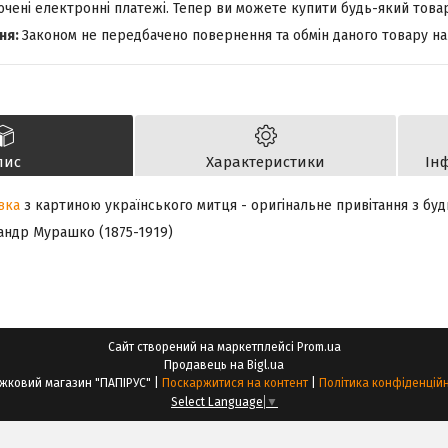
лючені електронні платежі. Тепер ви можете купити будь-який това
Законом не передбачено повернення та обмін даного товару на
пис
Характеристики
Ін
вка
з картиною українського митця - оригінальне привітання з буд
ндр Мурашко (1875-1919)
Сайт створений на маркетплейсі
Prom.ua
Продавець на Bigl.ua
Книжковий магазин "ПАПІРУС" |
Поскаржитися на контент
|
Політика конфіденційн
Select Language
▼