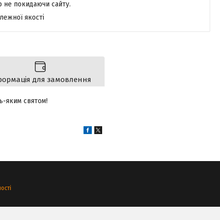
р не покидаючи сайту.
лежної якості
формація для замовлення
ь-яким святом!
ості