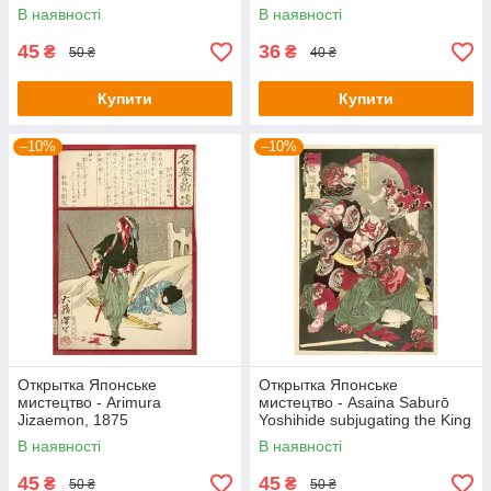
at the Shinmei Shrine in Shiba
В наявності
В наявності
45
36
₴
₴
50 ₴
40 ₴
Купити
Купити
–10%
–10%
Открытка Японське
Открытка Японське
мистецтво - Arimura
мистецтво - Asaina Saburō
Jizaemon, 1875
Yoshihide subjugating the King
of Hell, 1873
В наявності
В наявності
45
45
₴
₴
50 ₴
50 ₴