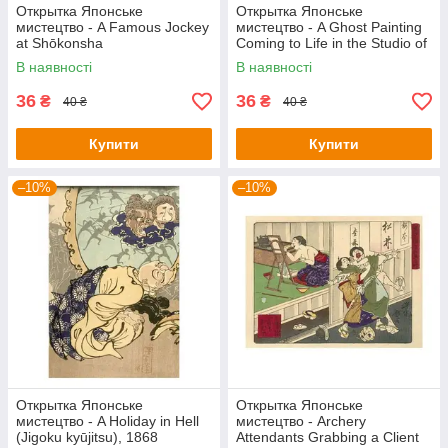
Открытка Японське
Открытка Японське
мистецтво - A Famous Jockey
мистецтво - A Ghost Painting
at Shōkonsha
Coming to Life in the Studio of
Painter Ōkyo, 1880s
В наявності
В наявності
36
36
₴
₴
40 ₴
40 ₴
Купити
Купити
–10%
–10%
Открытка Японське
Открытка Японське
мистецтво - A Holiday in Hell
мистецтво - Archery
(Jigoku kyūjitsu), 1868
Attendants Grabbing a Client