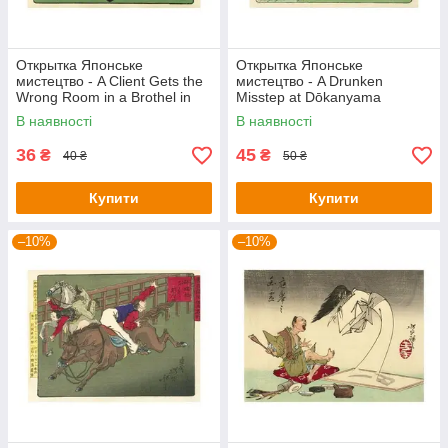
Открытка Японське
Открытка Японське
мистецтво - A Client Gets the
мистецтво - A Drunken
Wrong Room in a Brothel in
Misstep at Dōkanyama
Shinagawa
В наявності
В наявності
36
45
₴
₴
40 ₴
50 ₴
Купити
Купити
–10%
–10%