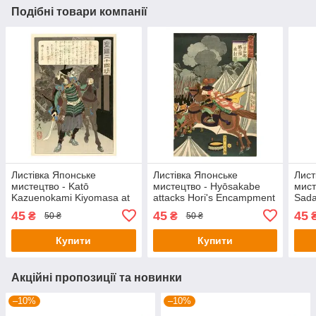
Подібні товари компанії
Листівка Японське
Листівка Японське
Лист
мистецтво - Katō
мистецтво - Hyōsakabe
мист
Kazuenokami Kiyomasa at
attacks Hori's Encampment
Sada
the Fall of Fushimi Castle,
at Night
Demo
45
45
45
₴
₴
50 ₴
50 ₴
publ. 1893
Pala
Купити
Купити
Акційні пропозиції та новинки
–10%
–10%