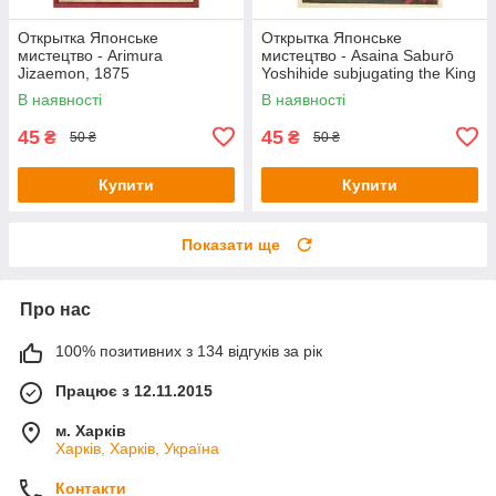
Открытка Японське
Открытка Японське
мистецтво - Arimura
мистецтво - Asaina Saburō
Jizaemon, 1875
Yoshihide subjugating the King
of Hell, 1873
В наявності
В наявності
45
45
₴
₴
50 ₴
50 ₴
Купити
Купити
Показати ще
Про нас
100% позитивних з 134 відгуків за рік
Працює з 12.11.2015
м. Харків
Харків, Харків, Україна
Контакти