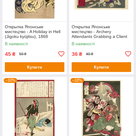
Открытка Японське
Открытка Японське
мистецтво - A Holiday in Hell
мистецтво - Archery
(Jigoku kyūjitsu), 1868
Attendants Grabbing a Client
at the Shinmei Shrine in Shiba
В наявності
В наявності
45
36
₴
₴
50 ₴
40 ₴
Купити
Купити
–10%
–10%