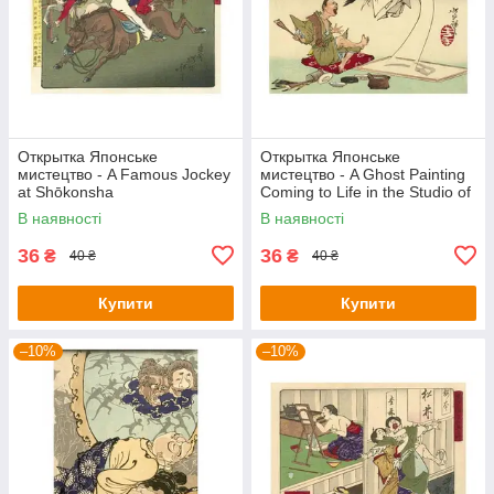
Открытка Японське
Открытка Японське
мистецтво - A Famous Jockey
мистецтво - A Ghost Painting
at Shōkonsha
Coming to Life in the Studio of
Painter Ōkyo, 1880s
В наявності
В наявності
36
36
₴
₴
40 ₴
40 ₴
Купити
Купити
–10%
–10%