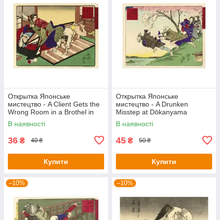
Открытка Японське
Открытка Японське
мистецтво - A Client Gets the
мистецтво - A Drunken
Wrong Room in a Brothel in
Misstep at Dōkanyama
Shinagawa
В наявності
В наявності
36
45
₴
₴
40 ₴
50 ₴
Купити
Купити
–10%
–10%