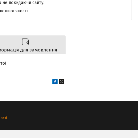
р не покидаючи сайту.
лежної якості
формація для замовлення
то!
ості