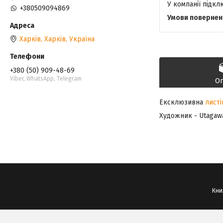
У компанії підк
+380509094869
Харків, Харків, Україна
+380 (50) 909-48-69
Viber, WhatsApp, Telegram
О
Ексклюзивна
листі
Художник - Utagaw