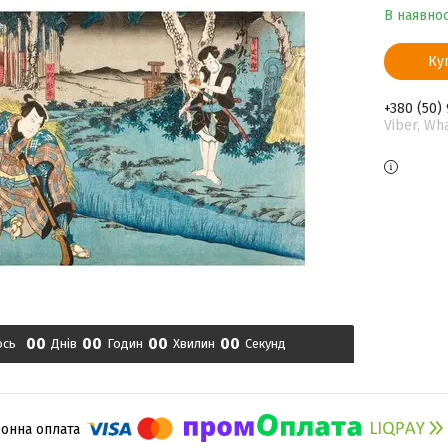
В наявнос
Ку
+380 (50)
Viber, Wh
0
0
0
0
0
0
0
0
ось
Днів
Годин
Хвилин
Секунд