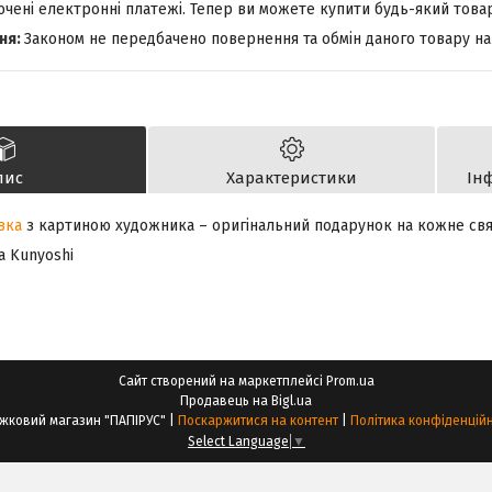
лючені електронні платежі. Тепер ви можете купити будь-який това
Законом не передбачено повернення та обмін даного товару на
пис
Характеристики
Ін
вка
з картиною художника – оригінальний подарунок на кожне свя
a Kunyoshi
Сайт створений на маркетплейсі
Prom.ua
Продавець на Bigl.ua
Книжковий магазин "ПАПІРУС" |
Поскаржитися на контент
|
Політика конфіденційн
Select Language
▼