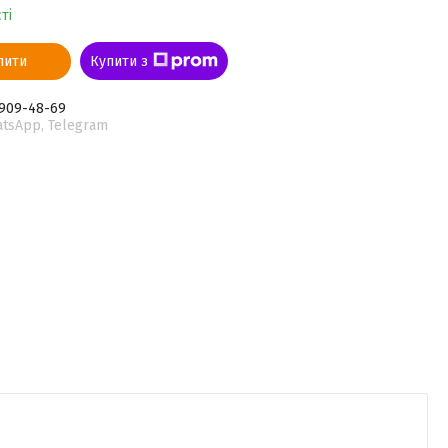
ті
пити
Купити з
 909-48-69
atsApp, Telegram