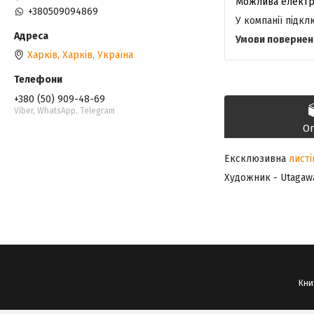
+380509094869
У компанії підк
Харків, Харків, Україна
+380 (50) 909-48-69
Viber, WhatsApp, Telegram
О
Ексклюзивна
листі
Художник - Utagaw