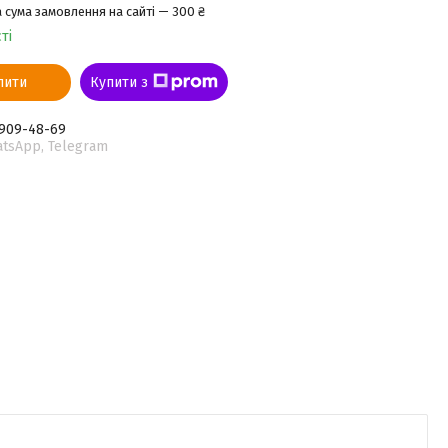
 сума замовлення на сайті — 300 ₴
ті
пити
Купити з
 909-48-69
atsApp, Telegram