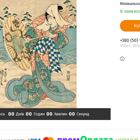
Мінімальна
В наявнос
Ку
+380 (50)
Viber, Wh
0
0
0
0
0
0
0
0
ось
Днів
Годин
Хвилин
Секунд