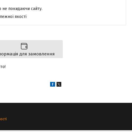
р не покидаючи сайту.
лежної якості
формація для замовлення
то!
ості