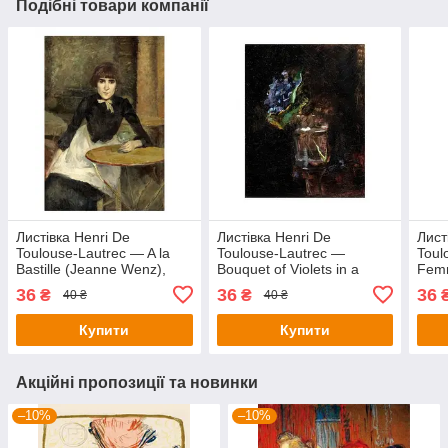
Подібні товари компанії
Листівка Henri De
Листівка Henri De
Лист
Toulouse-Lautrec — A la
Toulouse-Lautrec —
Toul
Bastille (Jeanne Wenz),
Bouquet of Violets in a
Femm
1888
Vase, 1882
36
36
36
₴
₴
40 ₴
40 ₴
Купити
Купити
Акційні пропозиції та новинки
–10%
–10%