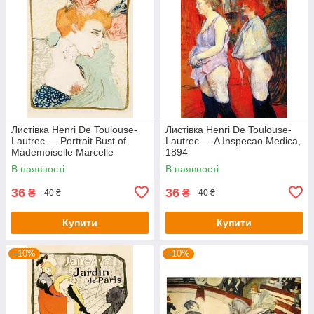
Листівка Henri De Toulouse-
Листівка Henri De Toulouse-
Lautrec — Portrait Bust of
Lautrec — A Inspecao Medica,
Mademoiselle Marcelle
1894
Lender, 1895
В наявності
В наявності
36
36
₴
₴
40 ₴
40 ₴
Купити
Купити
–10%
–10%