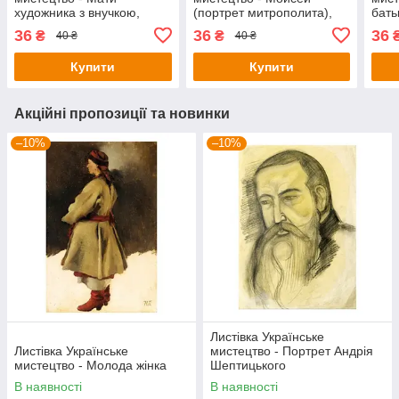
художника з внучкою,
(портрет митрополита),
бать
1890-ті
1915-1919
36
36
36
₴
₴
40 ₴
40 ₴
Купити
Купити
Акційні пропозиції та новинки
–10%
–10%
Листівка Українське
Листівка Українське
мистецтво - Портрет Андрія
мистецтво - Молода жінка
Шептицького
В наявності
В наявності