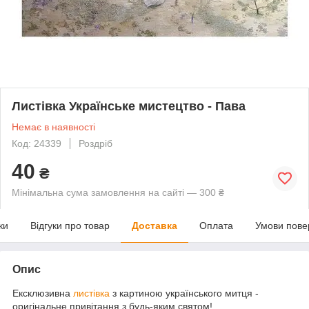
Листівка Українське мистецтво - Пава
Немає в наявності
Код: 24339
Роздріб
40
₴
Мінімальна сума замовлення на сайті — 300 ₴
ки
Відгуки про товар
Доставка
Оплата
Умови пове
Опис
Ексклюзивна
листівка
з картиною українського митця -
оригінальне привітання з будь-яким святом!