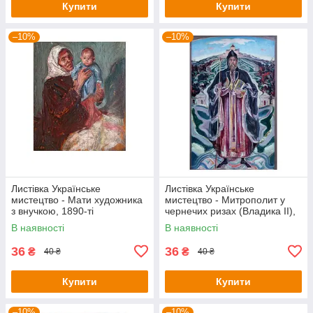
Купити
Купити
–10%
–10%
Листівка Українське
Листівка Українське
мистецтво - Мати художника
мистецтво - Митрополит у
з внучкою, 1890-ті
чернечих ризах (Владика II),
1930-1931
В наявності
В наявності
36
36
₴
₴
40 ₴
40 ₴
Купити
Купити
–10%
–10%