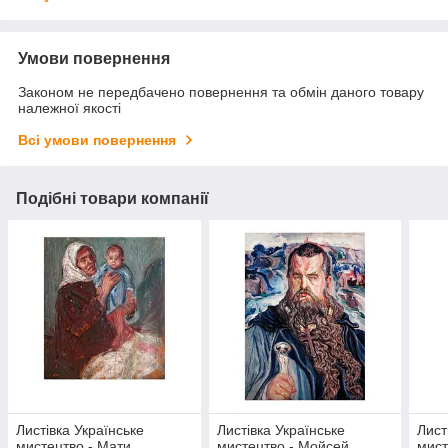
Умови повернення
Законом не передбачено повернення та обмін даного товару
належної якості
Всі умови повернення
Подібні товари компанії
Листівка Українське
Листівка Українське
Лист
мистецтво - Мати
мистецтво - Мойсей
мист