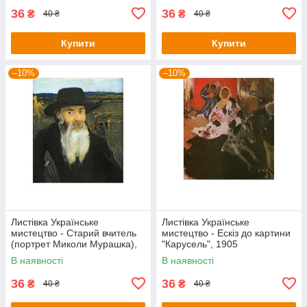
36
36
₴
₴
40 ₴
40 ₴
Купити
Купити
–10%
–10%
Листівка Українське
Листівка Українське
мистецтво - Старий вчитель
мистецтво - Ескіз до картини
(портрет Миколи Мурашка),
"Карусель", 1905
1903
В наявності
В наявності
36
36
₴
₴
40 ₴
40 ₴