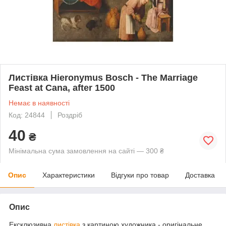
Листівка Hieronymus Bosch - The Marriage
Feast at Cana, after 1500
Немає в наявності
Код: 24844
Роздріб
40
₴
Мінімальна сума замовлення на сайті — 300 ₴
Опис
Характеристики
Відгуки про товар
Доставка
Опис
Ексклюзивна
листівка
з картиною художника - оригінальне