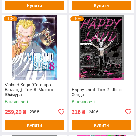
Купити
Купити
–10%
–10%
Vinland Saga (Сага про
Вінланд). Том 8. Макото
Happy Land. Том 2. Шінго
Юкімура
Хонда
В наявності
В наявності
259,20
216
₴
₴
288 ₴
240 ₴
Купити
Купити