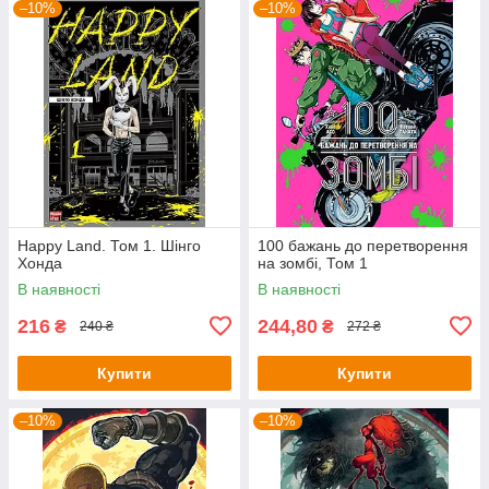
–10%
–10%
Happy Land. Том 1. Шінго
100 бажань до перетворення
Хонда
на зомбі, Том 1
В наявності
В наявності
216
244,80
₴
₴
240 ₴
272 ₴
Купити
Купити
–10%
–10%