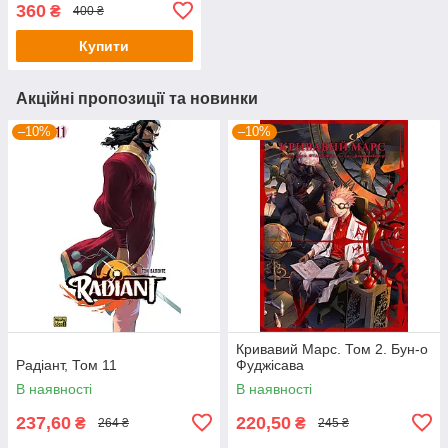
360
₴
400 ₴
Купити
Акційні пропозиції та новинки
–10%
–10%
Кривавий Марс. Том 2. Бун-о
Радіант, Том 11
Фуджісава
В наявності
В наявності
237,60
220,50
₴
₴
264 ₴
245 ₴