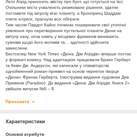
Лето Атрід приносить звістку про бунт, що готується на Іксі.
Очільники міста ухвалюють ризиковане рішення, здатне
поставити під загрозу всю планету, а Кронпринц Шаддам
плете інтриги, прагнучи всіх обіграти.
Тим часом Пардот Кайнс починає поширювати свої утопічні
уявлення про перетворення пустельної планети Дюни на
квітучу оазу, хоча навіть у місцевих фрименів виникають
сумніви щодо його мотивів та… здатності здійснити
замислене.
Бестселер New York Times «Дюна: Дім Атрідів» вперше постає
у форматі коміксу. Над адаптацією працювали Браян Герберт
та Кевін Дж. Андерсон, які написали у співавторстві
однойменний роман-приквел на основі чернеток творця
«Дюни» Френка Герберта. Ілюстрував видання художник Дев
Пременік (Paradiso). До видання «Дюна: Дім Атрідів. Книга 2»
увійшли випуски №5 – 8.
Приховати
Характеристики
Основні атрибути