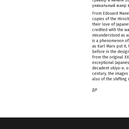
гравюр в начале 2
уникальный жанр в
From Edouard Manet’
copies of the Hiros
their love of Japane
credited with the wa
misunderstood as an 
is a phenomenon of 
as Karl Marx put it,
before in the desig
from the original X
exceptional Japanes
decadent ukiyo-e, or
century, the images 
also of the shiftin
ДР