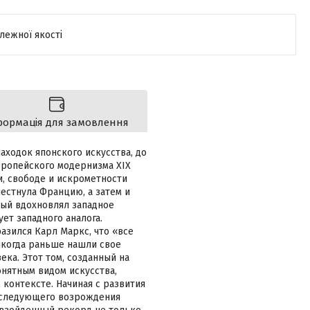
лежної якості
формація для замовлення
аходок японского искусства, до
вропейского модернизма XIX
и, свободе и искрометности
естнула Францию, а затем и
рый вдохновлял западное
ует западного аналога.
азился Карл Маркс, что «все
никогда раньше нашли свое
ека. Этот том, созданный на
нятным видом искусства,
контексте. Начиная с развития
последующего возрождения