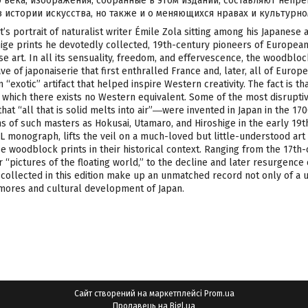
0 века, изображения, собранные в этом издании, составляют непр
 истории искусства, но также и о меняющихся нравах и культурно
s portrait of naturalist writer Émile Zola sitting among his Japanese 
hige prints he devotedly collected, 19th-century pioneers of Europe
se art. In all its sensuality, freedom, and effervescence, the woodbloc
ve of japonaiserie that first enthralled France and, later, all of Eur
“exotic” artifact that helped inspire Western creativity. The fact is 
which there exists no Western equivalent. Some of the most disrupti
 that “all that is solid melts into air”―were invented in Japan in the 
ns of such masters as Hokusai, Utamaro, and Hiroshige in the early 19t
XL monograph, lifts the veil on a much-loved but little-understood ar
e woodblock prints in their historical context. Ranging from the 17t
 “pictures of the floating world,” to the decline and later resurgence o
collected in this edition make up an unmatched record not only of a un
g mores and cultural development of Japan.
Сайт створений на маркетплейсі
Prom.ua
Продавець на Bigl.ua