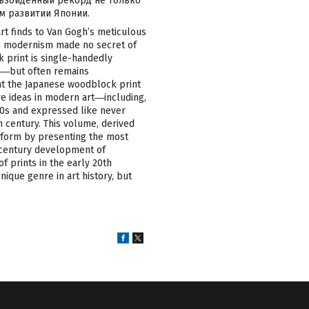
евзойденный рекорд не только
м развитии Японии.
art finds to Van Gogh’s meticulous
an modernism made no secret of
k print is single-handedly
ope―but often remains
that the Japanese woodblock print
ve ideas in modern art―including,
1700s and expressed like never
h century. This volume, derived
t form by presenting the most
h-century development of
f prints in the early 20th
ique genre in art history, but