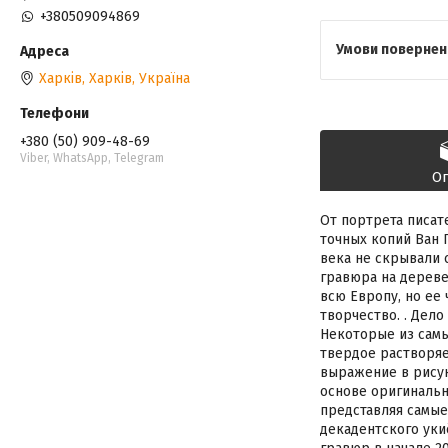
+380509094869
Харків, Харків, Україна
+380 (50) 909-48-69
Viber, WhatsApp, Telegram
О
От портрета писат
точных копий Ван 
века не скрывали 
гравюра на дереве
всю Европу, но ее
творчество. . Дело
Некоторые из самы
твердое растворяе
выражение в рисунк
основе оригинальн
представляя самые
декадентского уки