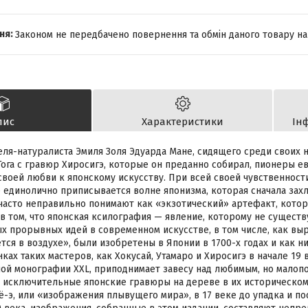
Законом не передбачено повернення та обмін даного товару на
пис
Характеристики
Ін
еля-натуралиста Эмиля Золя Эдуарда Мане, сидящего среди своих н
Гога с гравюр Хиросигэ, которые он преданно собирал, пионеры е
своей любви к японскому искусству. При всей своей чувственност
 единолично приписывается волне японизма, которая сначала захл
 часто неправильно понимают как «экзотический» артефакт, кото
 в том, что японская ксилография — явление, которому не существ
х прорывных идей в современном искусстве, в том числе, как выр
тся в воздухе», были изобретены в Японии в 1700-х годах и как 
ах таких мастеров, как Хокусай, Утамаро и Хиросигэ в начале 19 в
ой монографии XXL, приподнимает завесу над любимым, но малопо
 исключительные японские гравюры на дереве в их историческом 
ё-э, или «изображения плывущего мира», в 17 веке до упадка и 