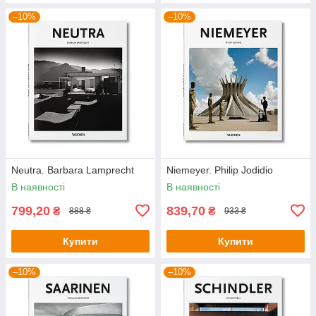
–10%
–10%
Neutra. Barbara Lamprecht
Niemeyer. Philip Jodidio
В наявності
В наявності
799,20
839,70
₴
₴
888 ₴
933 ₴
Купити
Купити
–10%
–10%