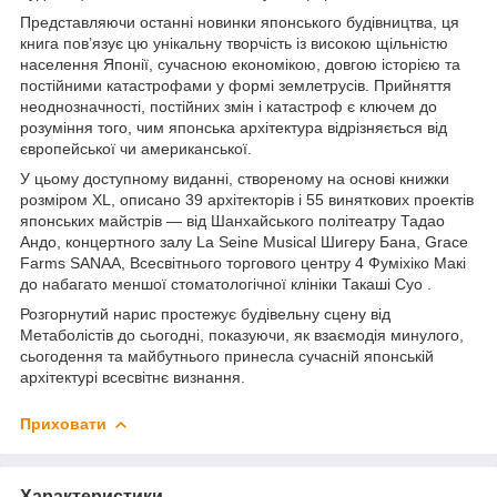
Представляючи останні новинки японського будівництва, ця
книга пов’язує цю унікальну творчість із високою щільністю
населення Японії, сучасною економікою, довгою історією та
постійними катастрофами у формі землетрусів. Прийняття
неоднозначності, постійних змін і катастроф є ключем до
розуміння того, чим японська архітектура відрізняється від
європейської чи американської.
У цьому доступному виданні, створеному на основі книжки
розміром XL, описано 39 архітекторів і 55 виняткових проектів
японських майстрів — від Шанхайського політеатру Тадао
Андо, концертного залу La Seine Musical Шигеру Бана, Grace
Farms SANAA, Всесвітнього торгового центру 4 Фуміхіко Макі
до набагато меншої стоматологічної клініки Такаші Суо .
Розгорнутий нарис простежує будівельну сцену від
Метаболістів до сьогодні, показуючи, як взаємодія минулого,
сьогодення та майбутнього принесла сучасній японській
архітектурі всесвітнє визнання.
Приховати
Характеристики