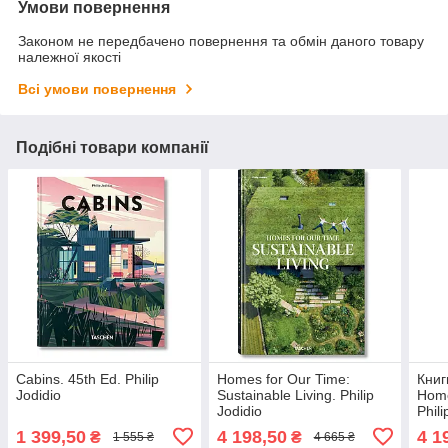
Умови повернення
Законом не передбачено повернення та обмін даного товару
належної якості
Всі умови повернення
Подібні товари компанії
Cabins. 45th Ed. Philip
Homes for Our Time:
Книг
Jodidio
Sustainable Living. Philip
Home
Jodidio
Phili
1 399,50
4 198,50
4 1
₴
₴
1 555 ₴
4 665 ₴