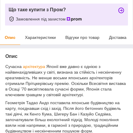
Що таке купити з Пром?
Замовлення під захистом
Опис
Характеристики
Відгуки про товар
Доставка
Опис
Сучасна
архітектура
Японії вже давно є однією з
найвинахідливіших у світі, визнана за стійкість і нескінченну
креативність. Не менше восьми японських архітекторів
отримали Прітцкерівську премію. Оскільки Всесвітня виставка
в Осаці ’70 висвітлювала сучасні форми, Японія стала
ключовим гравцем у світовій архітектурі.
Геометрія Тадао Андо поставила японське будівництво на
карту, поєднавши схід і захід. Після його бетонних будівель
такі діячі, як Кенго Кума, Шигеру Бан і Казуйо Седзіма,
започаткували більш екологічний підхід. Молоді покоління
взяли нові напрямки, в гармонії з природою, традиційним
будівництвом і нескінченним пошуком форм.