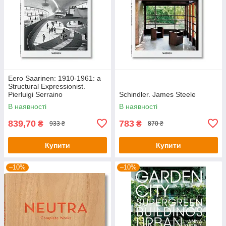
Eero Saarinen: 1910-1961: a
Structural Expressionist.
Pierluigi Serraino
Schindler. James Steele
В наявності
В наявності
839,70
783
₴
₴
933 ₴
870 ₴
Купити
Купити
–10%
–10%