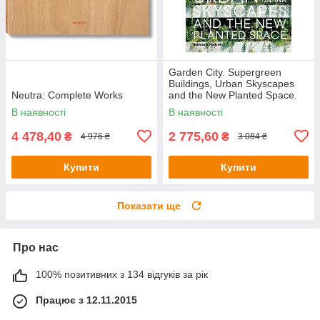
Garden City. Supergreen
Buildings, Urban Skyscapes
Neutra: Complete Works
and the New Planted Space.
Anna Yudina
В наявності
В наявності
4 478,40
2 775,60
₴
₴
4 976 ₴
3 084 ₴
Купити
Купити
Показати ще
Про нас
100% позитивних з 134 відгуків за рік
Працює з 12.11.2015