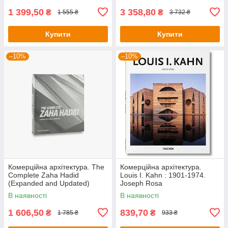
1 399,50
3 358,80
₴
₴
1 555 ₴
3 732 ₴
Купити
Купити
–10%
–10%
Комерційна архітектура. The
Комерційна архітектура.
Complete Zaha Hadid
Louis I. Kahn : 1901-1974.
(Expanded and Updated)
Joseph Rosa
В наявності
В наявності
1 606,50
839,70
₴
₴
1 785 ₴
933 ₴