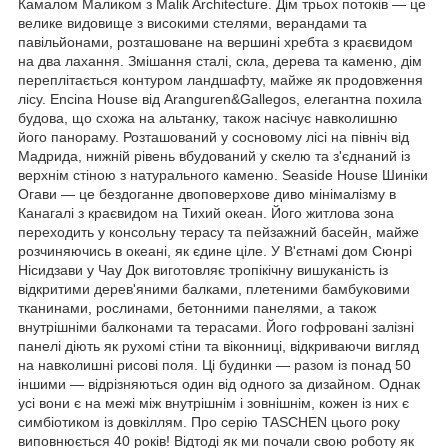
Камалом Маликом з Malik Architecture. Дім трьох потоків — це
велике видовище з високими стелями, верандами та
павільйонами, розташоване на вершині хребта з краєвидом
на два лахання. Змішання сталі, скла, дерева та каменю, дім
переплітається контуром ландшафту, майже як продовження
лісу. Encina House від Aranguren&Gallegos, елегантна похила
будова, що схожа на альтанку, також насічує навколишню
його панораму. Розташований у сосновому лісі на північ від
Мадрида, нижній рівень вбудований у скелю та з'єднаний із
верхнім стіною з натурального каменю. Seaside House Шиніки
Огави — це бездоганне двоповерхове диво мінімалізму в
Канагалі з краєвидом на Тихий океан. Його житлова зона
переходить у консольну терасу та пейзажний басейн, майже
розчиняючись в океані, як єдине ціле. У В'єтнамі дом Сюнрі
Нісидзави у Чау Док виготовляє тропікічну вишуканість із
відкритими дерев'яними балками, плетеними бамбуковими
тканинами, рослинами, бетонними панелями, а також
внутрішніми балконами та терасами. Його гофровані залізні
панелі діють як рухомі стіни та віконниці, відкриваючи вигляд
на навколишні рисові поля. Ці будинки — разом із понад 50
іншими — відрізняються один від одного за дизайном. Однак
усі вони є на межі між внутрішнім і зовнішнім, кожен із них є
симбіотиком із довкіллям. Про серію TASCHEN цього року
виповнюється 40 років! Відтоді як ми почали свою роботу як