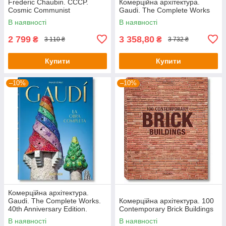
Frederic Chaubin. CCCP.
Комерційна архітектура.
Cosmic Communist
Gaudi. The Complete Works
Constructions Photographed
В наявності
В наявності
2 799
3 358,80
₴
₴
3 110 ₴
3 732 ₴
Купити
Купити
–10%
–10%
Комерційна архітектура.
Gaudi. The Complete Works.
Комерційна архітектура. 100
40th Anniversary Edition.
Contemporary Brick Buildings
Rainer Zerbst
В наявності
В наявності