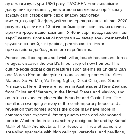
археологи культури 1980 року, TASCHEN став синонімом
доступних публікацій, допомагаючи книжковим черв'якам у
всьому світі створювати свою власну бібліотеку
мистецтва,лярії й афродизії за неперевершеною ціною. 2020
року ми відзначимо 40-річчя неймовірних книг, залишаючись
вірними кредо нашої компанії. У 40-ій серії представлені нові
версії деяких зірок нашої програми — тепер вони компактніші,
зручні за ціною й, як і раніше, реалізовані з тією ж
прихильністю до бездоганного виробництва.
Across small cottages and lavish villas, beach houses and forest
refuges, discover the world’s finest crop of new homes. This
cutting-edge global digest features such talents as Shigeru Ban
and Marcio Kogan alongside up-and-coming names like Aires
Mateus, Xu Fu-Min, Vo Trong Nghia, Desai Chia, and Shunri
Nishizawa. Here, there are homes in Australia and New Zealand,
from China and Vietnam, in the United States and Mexico, and
on to less expected places like Ecuador and Costa Rica. The
result is a sweeping survey of the contemporary house and a
revelation that homes across the globe may have more in
common than expected. Among guava trees and abandoned
forts in Western India is a sanctuary designed for and by Kamal
Malik of Malik Architecture. The House of Three Streams is a
sprawling spectacle with high ceilings, verandas, and pavilions,