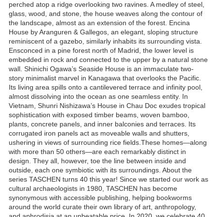
perched atop a ridge overlooking two ravines. A medley of steel,
glass, wood, and stone, the house weaves along the contour of
the landscape, almost as an extension of the forest. Encina
House by Aranguren & Gallegos, an elegant, sloping structure
reminiscent of a gazebo, similarly inhabits its surrounding vista.
Ensconced in a pine forest north of Madrid, the lower level is
embedded in rock and connected to the upper by a natural stone
wall. Shinichi Ogawa’s Seaside House is an immaculate two-
story minimalist marvel in Kanagawa that overlooks the Pacific.
Its living area spills onto a cantilevered terrace and infinity pool,
almost dissolving into the ocean as one seamless entity. In
Vietnam, Shunri Nishizawa’s House in Chau Doc exudes tropical
sophistication with exposed timber beams, woven bamboo,
plants, concrete panels, and inner balconies and terraces. Its
corrugated iron panels act as moveable walls and shutters,
ushering in views of surrounding rice fields.These homes―along
with more than 50 others―are each remarkably distinct in
design. They all, however, toe the line between inside and
outside, each one symbiotic with its surroundings. About the
series TASCHEN turns 40 this year! Since we started our work as
cultural archaeologists in 1980, TASCHEN has become
synonymous with accessible publishing, helping bookworms
around the world curate their own library of art, anthropology,
and aphrodisia at an unbeatable price. In 2020, we celebrate 40