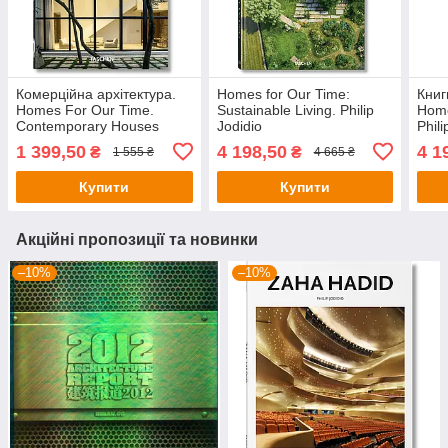
Комерційна архітектура.
Homes for Our Time:
Книг
Homes For Our Time.
Sustainable Living. Philip
Home
Contemporary Houses
Jodidio
Phili
around the World
1 399,50
4 198,50
4 1
₴
₴
1 555 ₴
4 665 ₴
Купити
Купити
Акційні пропозиції та новинки
–10%
–10%