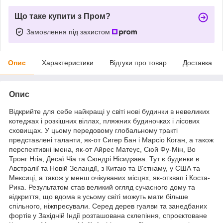
Що таке купити з Пром?
Замовлення під захистом
Опис
Характеристики
Відгуки про товар
Доставка
Опис
Відкрийте для себе найкращі у світі нові будинки в невеликих
котеджах і розкішних віллах, пляжних будиночках і лісових
сховищах. У цьому передовому глобальному тракті
представлені таланти, як-от Сигер Бан і Марсіо Коган, а також
перспективні імена, як-от Айрес Матеус, Сюй Фу-Мін, Во
Тронг Нгіа, Десаї Чіа та Сюндрі Нісидзава. Тут є будинки в
Австралії та Новій Зеландії, з Китаю та В'єтнаму, у США та
Мексиці, а також у менш очікуваних місцях, як-отквап і Коста-
Рика. Результатом став великий огляд сучасного дому та
відкриття, що вдома в усьому світі можуть мати більше
спільного, ніжпресували. Серед дерев гуаяви та занедбаних
фортів у Західній Індії розташована склепіння, спроєктоване