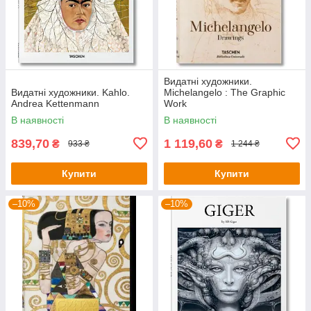
Видатні художники.
Видатні художники. Kahlo.
Michelangelo : The Graphic
Andrea Kettenmann
Work
В наявності
В наявності
839,70
1 119,60
₴
₴
933 ₴
1 244 ₴
Купити
Купити
–10%
–10%