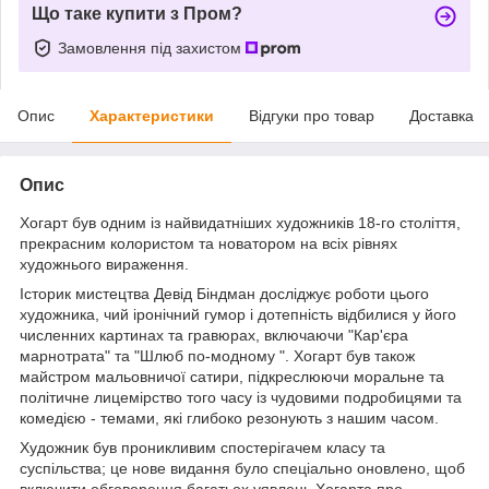
Що таке купити з Пром?
Замовлення під захистом
Опис
Характеристики
Відгуки про товар
Доставка
Опис
Хогарт був одним із найвидатніших художників 18-го століття,
прекрасним колористом та новатором на всіх рівнях
художнього вираження.
Історик мистецтва Девід Біндман досліджує роботи цього
художника, чий іронічний гумор і дотепність відбилися у його
численних картинах та гравюрах, включаючи "Кар'єра
марнотрата" та "Шлюб по-модному ". Хогарт був також
майстром мальовничої сатири, підкреслюючи моральне та
політичне лицемірство того часу із чудовими подробицями та
комедією - темами, які глибоко резонують з нашим часом.
Художник був проникливим спостерігачем класу та
суспільства; це нове видання було спеціально оновлено, щоб
включити обговорення багатьох уявлень Хогарта про