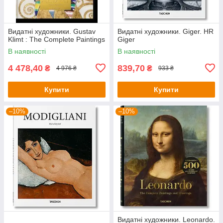
Видатні художники. Gustav
Видатні художники. Giger. HR
Klimt : The Complete Paintings
Giger
В наявності
В наявності
4 478,40
839,70
₴
₴
4 976 ₴
933 ₴
Купити
Купити
–10%
–10%
Видатні художники. Leonardo.