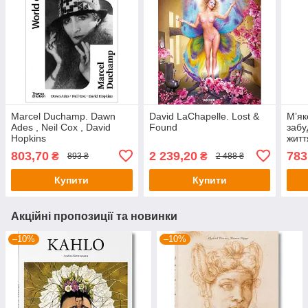
Marcel Duchamp. Dawn
David LaChapelle. Lost &
М’як
Ades , Neil Cox , David
Found
забу
Hopkins
житт
803,70
2 239,20
783
₴
₴
893 ₴
2 488 ₴
Купити
Купити
Акційні пропозиції та новинки
–10%
–10%