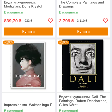
Видатні художники.
The Complete Paintings and
Modigliani. Doris Krystof
Drawings
В наявності
В наявності
839,70
2 799
₴
₴
933 ₴
3 110 ₴
Купити
Купити
–10%
–10%
Видатні художники. Dali. The
Paintings. Robert Descharnes,
Impressionism. Walther Ingo F.
Gilles Néret.
В наявності
В наявності