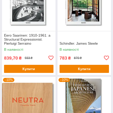
Eero Saarinen: 1910-1961: a
Structural Expressionist.
Pierluigi Serraino
Schindler. James Steele
В наявності
В наявності
839,70
783
₴
₴
933 ₴
870 ₴
Купити
Купити
–10%
–10%