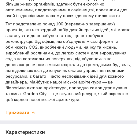
більше живих організмів, здатних бути екологічно
автономними, плодотворними в садівництві, приємними для
очей і відповідними нашому повсякденному стилю життя.
Тут представлено понад 100 (переважно завершених)
проектів, життєствердний набір дизайнерських ідей, які можна
застосувати до новобудов та тих, що потребують
реконструкції. Від офісів, які об’єднують міські ферми та
обмінюють CO2, вироблений людьми, на їжу та кисень,
вироблений рослинами, до легких систем для вирощування
садів на вертикальних поверхнях; від «будиночків на
деревах» розміром з міські квартали до громадських будівель,
які підключаються до існуючих систем управління водними
ресурсами, є багато і часто несподіваних ідей для кожного
дизайнера. Майбутнє нашої міської архітектури — це
біологічно активна архітектура, природно самопідтримувана
та жива. Garden City — це візуальний ресурс, який окреслює
цей кордон нової міської архітектури.
Приховати
Характеристики