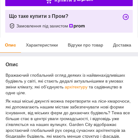
Що таке купити з Пром?
Замовлення під захистом
Опис
Характеристики
Відгуки про товар
Доставка
Опис
Вражаючий глобальний огляд деяких із найвинахідливіших
будівель у світі, які стають дедалі актуальнішими в умовах
зміни клімату, які об’єднують
архітектуру
та садівництво в
одне ціле.
Як наші міські джунглі можна перетворити на ліси-хмарочоси,
які допомагають нашим містам забезпечувати нові форми
існування, від міських ферм до дихаючих будівель? Тема все
більше стає в центрі уваги громадськості, і відповідь уже
з’являється на наших вулицях. Garden City відображає
зростаючий глобальний рух серед сучасних архітекторів за
біодизайн будівель, які мають менше структур і фасадів,