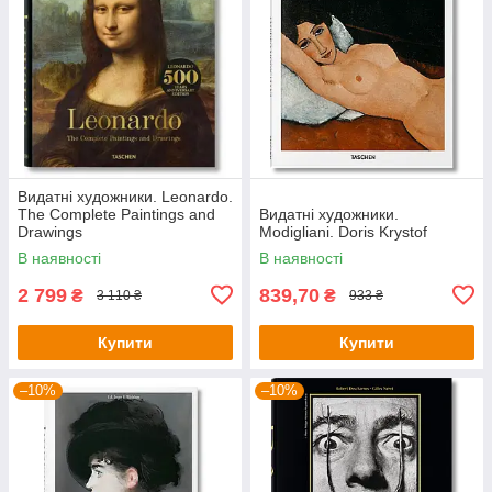
Видатні художники. Leonardo.
The Complete Paintings and
Видатні художники.
Drawings
Modigliani. Doris Krystof
В наявності
В наявності
2 799
839,70
₴
₴
3 110 ₴
933 ₴
Купити
Купити
–10%
–10%