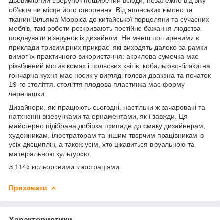
Двовимірний візерунок поширений всюди, незалежно від віку
об’єкта чи місця його створення. Від японських кімоно та
тканин Вільяма Морріса до китайської порцеляни та сучасних
меблів, такі роботи розкривають постійне бажання людства
поєднувати візерунок із дизайном. Не менш поширеними є
приклади тривимірних прикрас, які виходять далеко за рамки
вимог їх практичного використання: акрилова сумочка має
різьблений мотив комах і польових квітів, кобальтово-блакитна
гончарна кухня має носик у вигляді голови дракона та початок
19-го століття. століття плодова пластинка має форму
черепашки.
Дизайнери, які працюють сьогодні, настільки ж зачаровані та
натхненні візерунками та орнаментами, як і завжди. Ця
майстерно підібрана добірка припаде до смаку дизайнерам,
художникам, ілюстраторам та іншим творчим працівникам із
усіх дисциплін, а також усім, хто цікавиться візуальною та
матеріальною культурою.
З 1146 кольоровими ілюстраціями
Приховати
Характеристики