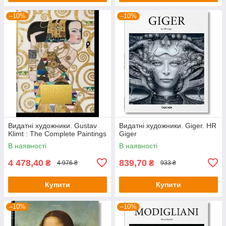
–10%
–10%
Видатні художники. Gustav
Видатні художники. Giger. HR
Klimt : The Complete Paintings
Giger
В наявності
В наявності
4 478,40
839,70
₴
₴
4 976 ₴
933 ₴
Купити
Купити
–10%
–10%