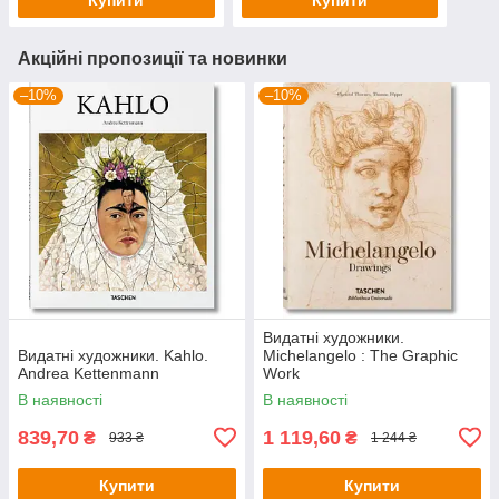
Акційні пропозиції та новинки
–10%
–10%
Видатні художники.
Видатні художники. Kahlo.
Michelangelo : The Graphic
Andrea Kettenmann
Work
В наявності
В наявності
839,70
1 119,60
₴
₴
933 ₴
1 244 ₴
Купити
Купити