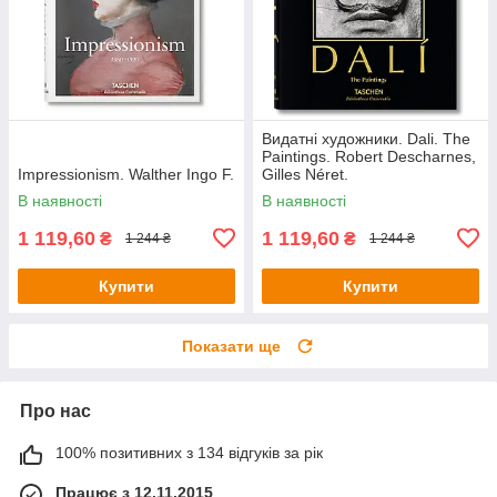
Видатні художники. Dali. The
Paintings. Robert Descharnes,
Impressionism. Walther Ingo F.
Gilles Néret.
В наявності
В наявності
1 119,60
1 119,60
₴
₴
1 244 ₴
1 244 ₴
Купити
Купити
Показати ще
Про нас
100% позитивних з 134 відгуків за рік
Працює з 12.11.2015