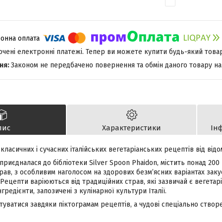
лючені електронні платежі. Тепер ви можете купити будь-який това
Законом не передбачено повернення та обмін даного товару на
пис
Характеристики
Ін
класичних і сучасних італійських вегетаріанських рецептів від відом
 приєдналася до бібліотеки Silver Spoon Phaidon, містить понад 200
рав, з особливим наголосом на здорових безм’ясних варіантах закус
. Рецепти варіюються від традиційних страв, які зазвичай є вегетар
гредієнти, запозичені з кулінарної культури Італії.
нтуватися завдяки піктограмам рецептів, а чудові спеціально створ