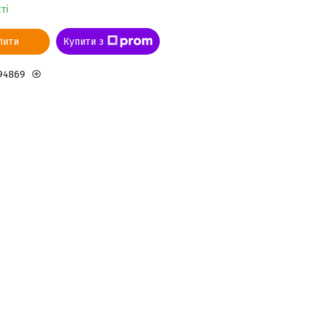
ті
пити
Купити з
94869