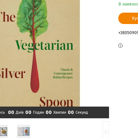
В наявнос
Ку
+3805090
0
0
0
0
0
0
0
0
ось
Днів
Годин
Хвилин
Секунд