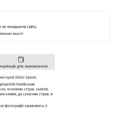
р не покидаючи сайту.
лежної якості
формація для замовлення
ої кухні Silver Spoon
 рецептів італійських
ок, основних страв, салатів,
іанськими, до сучасних страв, в
ені фотографії оживляють її