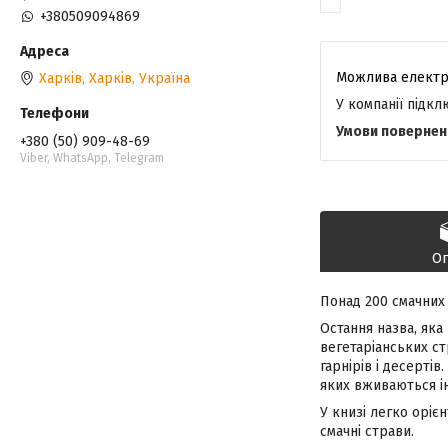
+380509094869
Харків, Харків, Україна
У компанії підк
+380 (50) 909-48-69
Viber, WhatsApp, Telegram
О
Понад 200 смачних 
Остання назва, яка
вегетаріанських ст
гарнірів і десертів
яких вживаються ін
У книзі легко оріє
смачні страви.