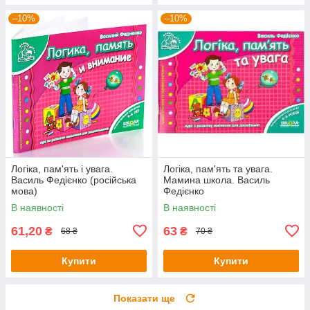
–10%
–10%
Логіка, пам'ять і увага.
Логіка, пам'ять та увага.
Василь Федієнко (російська
Мамина школа. Василь
мова)
Федієнко
В наявності
В наявності
61,20
63
₴
₴
68 ₴
70 ₴
Купити
Купити
Показати ще