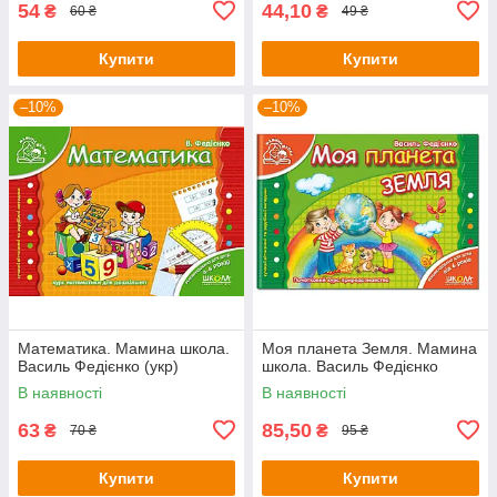
54
44,10
₴
₴
60 ₴
49 ₴
Купити
Купити
–10%
–10%
Математика. Мамина школа.
Моя планета Земля. Мамина
Василь Федієнко (укр)
школа. Василь Федієнко
В наявності
В наявності
63
85,50
₴
₴
70 ₴
95 ₴
Купити
Купити