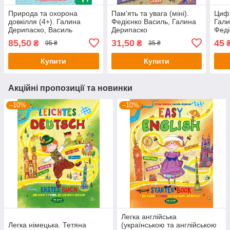
Природа та охорона
Пам'ять та увага (міні).
Цифр
довкілля (4+). Галина
Федієнко Василь, Галина
Гали
Дерипаско, Василь
Дерипаско
Феді
Федієнко.
85,50
31,50
45
₴
₴
95 ₴
35 ₴
Купити
Купити
Акційні пропозиції та новинки
–10%
–10%
Легка англійська
Легка німецька. Тетяна
(українською та англійською