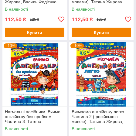
Жирова, Василь Федієнко.
мовами). Тетяна Жирова.
Василь Федієнко
В наявності
В наявності
112,50
112,50
₴
₴
125 ₴
125 ₴
Купити
Купити
–10%
–10%
Навчальні посібники. Вчимо
Вивчаємо англійську легко.
англійську без проблем.
Частина 2 ( російською
Частина 3. Тетяна
мовою). Татьяна Жирова,
ЖироваВасиль Федієнко
Василей Федієнко (рос.яз.)
В наявності
В наявності