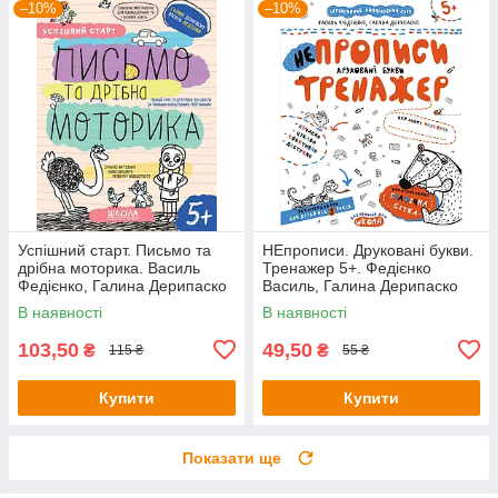
–10%
–10%
Успішний старт. Письмо та
НЕпрописи. Друковані букви.
дрібна моторика. Василь
Тренажер 5+. Федієнко
Федієнко, Галина Дерипаско
Василь, Галина Дерипаско
В наявності
В наявності
103,50
49,50
₴
₴
115 ₴
55 ₴
Купити
Купити
Показати ще