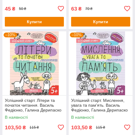
45
63
₴
₴
50 ₴
70 ₴
Купити
Купити
–10%
–10%
Успішний старт. Літери та
Успішний старт. Мислення,
початок читання. Василь
увага та пам'ять. Василь
Федієнко, Галина Дерипаско
Федієнко, Галина Дерипаско
В наявності
В наявності
103,50
103,50
₴
₴
115 ₴
115 ₴