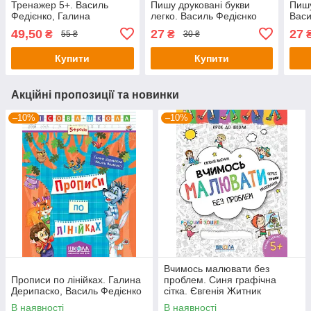
Тренажер 5+. Василь
Пишу друковані букви
Пишу
Федієнко, Галина
легко. Василь Федієнко
Васи
Дерипаско
49,50
27
27
₴
₴
55 ₴
30 ₴
Купити
Купити
Акційні пропозиції та новинки
–10%
–10%
Вчимось малювати без
Прописи по лінійках. Галина
проблем. Синя графічна
Дерипаско, Василь Федієнко
сітка. Євгенія Житник
В наявності
В наявності