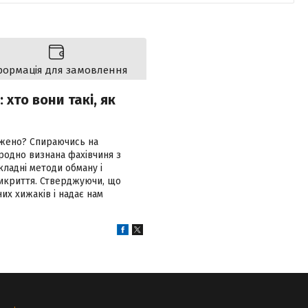
формація для замовлення
 хто вони такі, як
джено? Спираючись на
ародно визнана фахівчиня з
ладні методи обману і
викриття. Стверджуючи, що
их хижаків і надає нам