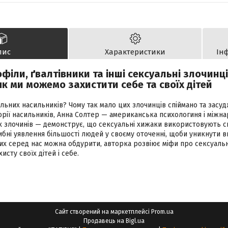
пис
Характеристики
Ін
іли, ґвалтівники та інші сексуальні злочинці:
 як ми можемо захистити себе та своїх дітей
льних насильників? Чому так мало цих злочинців спіймано та засу
орії насильників, Анна Солтер — американська психологиня і міжн
х злочинів — демонструє, що сексуальні хижаки використовують ск
ибні уявлення більшості людей у своєму оточенні, щоби уникнути 
их серед нас можна обдурити, авторка розвіює міфи про сексуальн
исту своїх дітей і себе.
Сайт створений на маркетплейсі
Prom.ua
Продавець на Bigl.ua