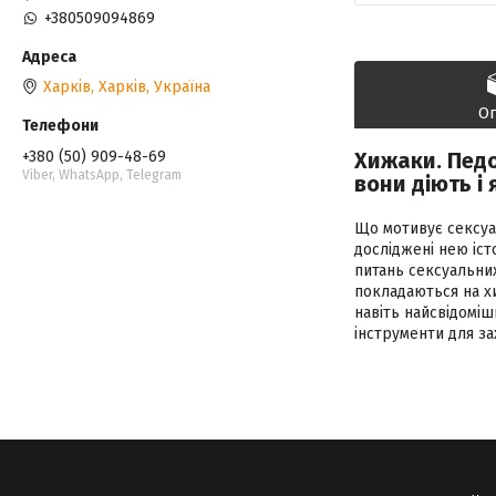
+380509094869
Харків, Харків, Україна
О
+380 (50) 909-48-69
Хижаки. Педоф
Viber, WhatsApp, Telegram
вони діють і
Що мотивує сексуа
досліджені нею іст
питань сексуальни
покладаються на х
навіть найсвідоміш
інструменти для зах