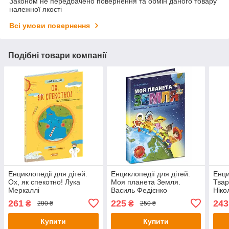
Законом не передбачено повернення та обмін даного товару
належної якості
Всі умови повернення
Подібні товари компанії
Енциклопедії для дітей.
Енциклопедії для дітей.
Енци
Ох, як спекотно! Лука
Моя планета Земля.
Твар
Меркаллі
Василь Федієнко
Ніко
261
225
243
₴
₴
290 ₴
250 ₴
Купити
Купити