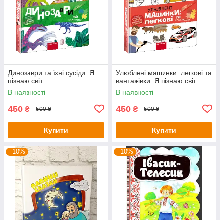
Динозаври та їхні сусіди. Я
Улюблені машинки: легкові та
пізнаю світ
вантажівки. Я пізнаю світ
В наявності
В наявності
450
450
₴
₴
500 ₴
500 ₴
Купити
Купити
–10%
–10%