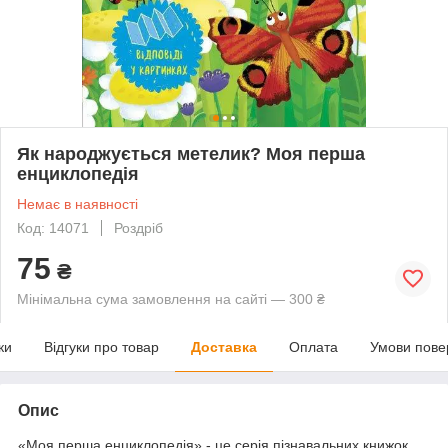
Як народжується метелик? Моя перша
енциклопедія
Немає в наявності
Код: 14071
Роздріб
75
₴
Мінімальна сума замовлення на сайті — 300 ₴
ки
Відгуки про товар
Доставка
Оплата
Умови пове
Опис
«Моя перша енциклопедія» - це серія пізнавальних книжок