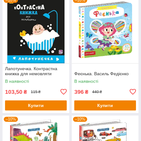
–10%
–10%
Лапотунечка. Контрастна
книжка для немовляти
Феєнька. Василь Федієнко
В наявності
В наявності
103,50
396
₴
₴
115 ₴
440 ₴
Купити
Купити
–10%
–10%