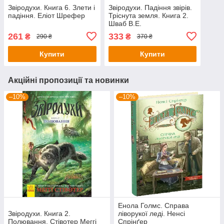
Звіродухи. Книга 6. Злети і
Звіродухи. Падіння звірів.
падіння. Еліот Шрефер
Тріснута земля. Книга 2.
Шваб В.Е.
261
333
₴
₴
290 ₴
370 ₴
Купити
Купити
Акційні пропозиції та новинки
–10%
–10%
Енола Голмс. Справа
Звіродухи. Книга 2.
ліворукої леді. Ненсі
Полювання. Стівотер Меггі
Спрінґер