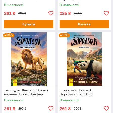
В наявності
В наявності
261
225
₴
₴
290 ₴
250 ₴
Купити
Купити
–10%
–10%
Звіродухи. Книга 6. Злети і
Кревні узи. Книга 3.
падіння. Еліот Шрефер
Звіродухи. Гарт Нікс
В наявності
В наявності
261
261
₴
₴
290 ₴
290 ₴