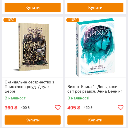
Купити
Купити
–10%
–10%
Скандальне сестринство з
Приквіллов-роуд. Джулія
Вихор. Книга 1. День, коли
Беррі
світ розірвався. Анна Беннінг
В наявності
В наявності
360
405
₴
₴
400 ₴
450 ₴
Купити
Купити