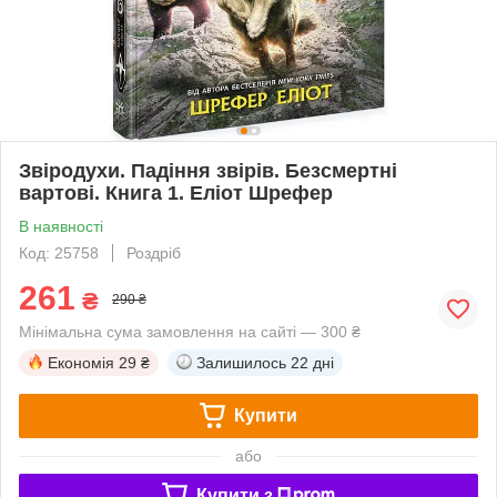
Звіродухи. Падіння звірів. Безсмертні
вартові. Книга 1. Еліот Шрефер
В наявності
Код: 25758
Роздріб
261
₴
290 ₴
Мінімальна сума замовлення на сайті — 300 ₴
Економія
29 ₴
Залишилось
22 дні
Купити
або
Купити з