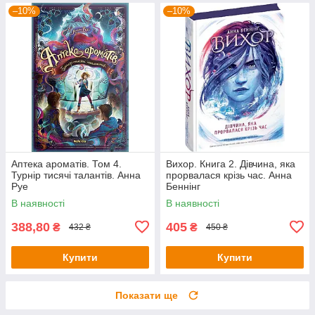
–10%
–10%
Аптека ароматів. Том 4.
Вихор. Книга 2. Дівчина, яка
Турнір тисячі талантів. Анна
прорвалася крізь час. Анна
Руе
Беннінг
В наявності
В наявності
388,80
405
₴
₴
432 ₴
450 ₴
Купити
Купити
Показати ще