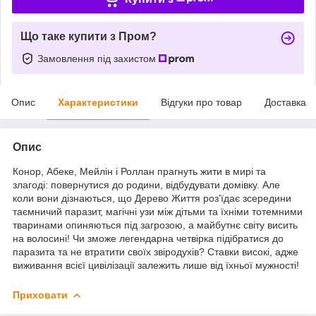
Що таке купити з Пром?
Замовлення під захистом
Опис
Характеристики
Відгуки про товар
Доставка
Опис
Конор, Абеке, Мейлін і Роллан прагнуть жити в мирі та
злагоді: повернутися до родини, відбудувати домівку. Але
коли вони дізнаються, що Дерево Життя роз’їдає зсередини
таємничий паразит, магічні узи між дітьми та їхніми тотемними
тваринами опиняються під загрозою, а майбутнє світу висить
на волосині! Чи зможе легендарна четвірка підібратися до
паразита та не втратити своїх звіродухів? Ставки високі, адже
виживання всієї цивілізації залежить лише від їхньої мужності!
Приховати