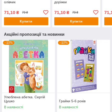
олівчик
доріжки
71,10
71,10
71,
₴
₴
79 ₴
79 ₴
Купити
Купити
Акційні пропозиції та новинки
–10%
–10%
Улюблена абетка. Сергій
Цушко
Грайки 5-6 років
В наявності
В наявності