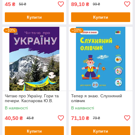
45
89,10
₴
₴
50 ₴
99 ₴
Купити
Купити
–10%
–10%
Читаю про Україну. Гори та
Тепер я знаю. Слухняний
печери. Каспарова Ю.В.
олівчик
В наявності
В наявності
40,50
71,10
₴
₴
45 ₴
79 ₴
Купити
Купити