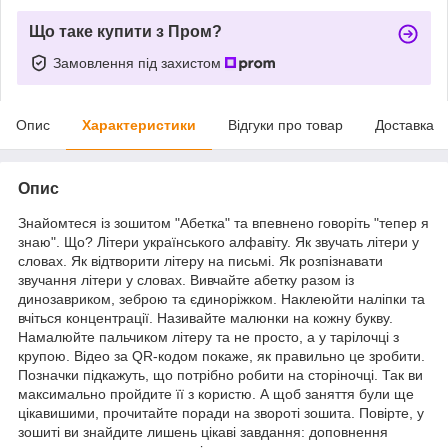
Що таке купити з Пром?
Замовлення під захистом
Опис
Характеристики
Відгуки про товар
Доставка
Опис
Знайомтеся із зошитом "Абетка" та впевнено говоріть "тепер я
знаю". Що? Літери українського алфавіту. Як звучать літери у
словах. Як відтворити літеру на письмі. Як розпізнавати
звучання літери у словах. Вивчайте абетку разом із
динозавриком, зеброю та єдиноріжком. Наклеюйти наліпки та
вчіться концентрації. Називайте малюнки на кожну букву.
Намалюйте пальчиком літеру та не просто, а у тарілочці з
крупою. Відео за QR-кодом покаже, як правильно це зробити.
Позначки підкажуть, що потрібно робити на сторіночці. Так ви
максимально пройдите її з користю. А щоб заняття були ще
цікавишими, прочитайте поради на звороті зошита. Повірте, у
зошиті ви знайдите лишень цікаві завдання: доповнення