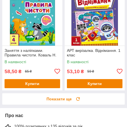
Заняття з наліпками.
АРТ вирізалка. Віднімання. 1
Правила чистоти. Коваль Н.
клас
В наявності
В наявності
58,50
53,10
₴
₴
65 ₴
59 ₴
Купити
Купити
Показати ще
Про нас
100% позитивних з 135 відгуків за рік