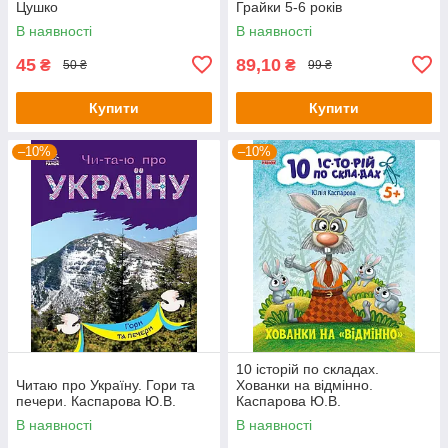
Цушко
Грайки 5-6 років
В наявності
В наявності
45
89,10
₴
₴
50 ₴
99 ₴
Купити
Купити
–10%
–10%
10 історій по складах.
Читаю про Україну. Гори та
Хованки на відмінно.
печери. Каспарова Ю.В.
Каспарова Ю.В.
В наявності
В наявності