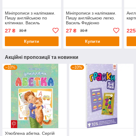
Мініпрописи з наліпками.
Мініпрописи з наліпками.
Англ
Пишу англійською по
Пишу англійською легко.
карт
клітинках. Василь
Василь Федієнко
Федієнко
27
27
225
₴
₴
30 ₴
30 ₴
Купити
Купити
Акційні пропозиції та новинки
–10%
–10%
Улюблена абетка. Сергій