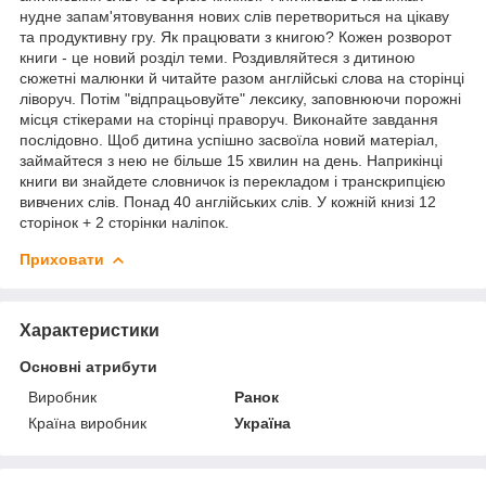
нудне запам'ятовування нових слів перетвориться на цікаву
та продуктивну гру. Як працювати з книгою? Кожен розворот
книги - це новий розділ теми. Роздивляйтеся з дитиною
сюжетні малюнки й читайте разом англійські слова на сторінці
ліворуч. Потім "відпрацьовуйте" лексику, заповнюючи порожні
місця стікерами на сторінці праворуч. Виконайте завдання
послідовно. Щоб дитина успішно засвоїла новий матеріал,
займайтеся з нею не більше 15 хвилин на день. Наприкінці
книги ви знайдете словничок із перекладом і транскрипцією
вивчених слів. Понад 40 англійських слів. У кожній книзі 12
сторінок + 2 сторінки наліпок.
Приховати
Характеристики
Основні атрибути
Виробник
Ранок
Країна виробник
Україна