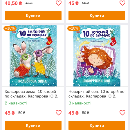
40,50
45
₴
₴
45 ₴
50 ₴
Купити
Купити
–10%
–10%
Кольорова зима. 10 історій
Новорічний сон. 10 історій по
по складах. Каспарова Ю.В.
складах. Каспарова Ю.В.
В наявності
В наявності
45
45
₴
₴
50 ₴
50 ₴
Купити
Купити