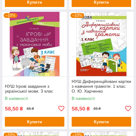
Купити
Купити
–10%
–10%
НУШ Диференційовані картки
НУШ Ігрові завдання з
з навчання грамоти. 1 клас.
української мови. 3 клас
О. Ю. Харченко
В наявності
В наявності
58,50
58,50
₴
₴
65 ₴
65 ₴
Купити
Купити
–10%
–10%