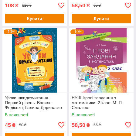
108
58,50
₴
₴
120 ₴
65 ₴
Купити
Купити
–10%
–10%
Уроки швидкочитання.
НУШ Ігрові завдання з
Перший рівень. Василь
математики. 2 клас. М. П.
Федієнко, Галина Дерипаско
Смалюх
В наявності
В наявності
45
58,50
₴
₴
50 ₴
65 ₴