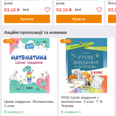
років
років
Мате
вел
53,10
53,10
53,
₴
₴
59 ₴
59 ₴
Купити
Купити
Акційні пропозиції та новинки
–10%
–10%
НУШ Ігрові завдання з
Цікаві завдання. Математика.
математики. 3 клас. Т. В.
1 клас
Чорнва
В наявності
В наявності