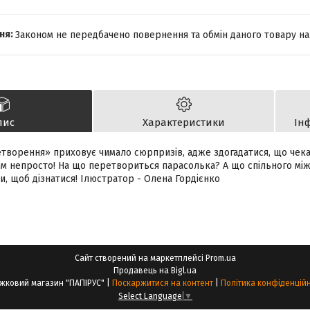
Законом не передбачено повернення та обмін даного товару на
пис
Характеристики
Ін
етворення» приховує чимало сюрпризів, адже здогадатися, що чека
сім непросто! На що перетвориться парасолька? А що спільного мі
и, щоб дізнатися! Ілюстратор - Олена Гордієнко
Сайт створений на маркетплейсі
Prom.ua
Продавець на Bigl.ua
Книжковий магазин "ПАПІРУС" |
Поскаржитися на контент
|
Політика конфіденційн
Select Language
▼