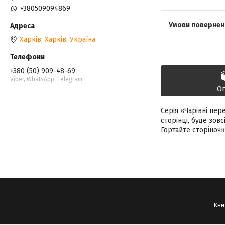
+380509094869
Харків, Харків, Україна
+380 (50) 909-48-69
Viber, WhatsApp, Telegram
О
Серія «Чарівні пер
сторінці, буде зов
Гортайте сторіночк