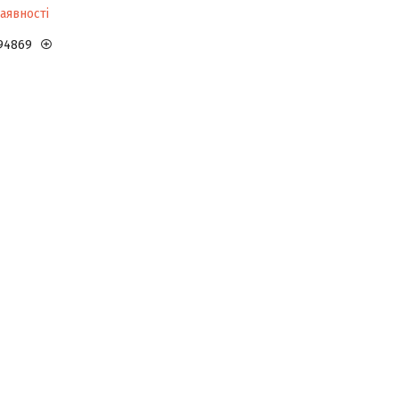
аявності
94869