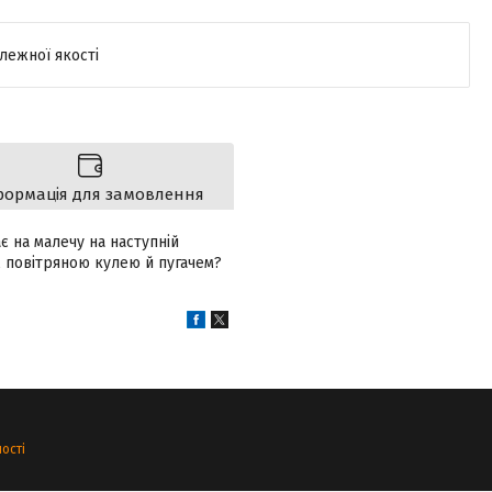
лежної якості
формація для замовлення
є на малечу на наступній
ж повітряною кулею й пугачем?
ості