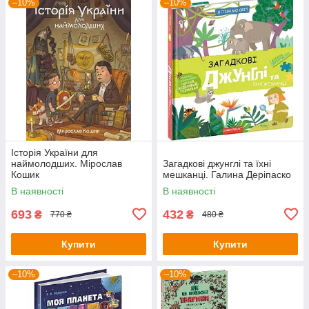
–10%
–10%
Історія України для
наймолодших. Мірослав
Загадкові джунглі та їхні
Кошик
мешканці. Галина Деріпаско
В наявності
В наявності
693
432
₴
₴
770 ₴
480 ₴
Купити
Купити
–10%
–10%