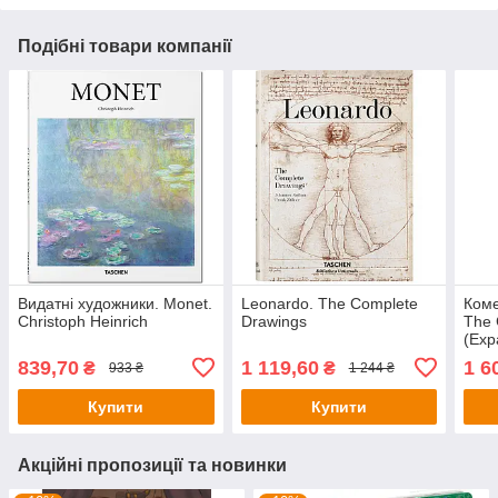
Подібні товари компанії
Видатні художники. Monet.
Leonardo. The Complete
Коме
Christoph Heinrich
Drawings
The 
(Exp
839,70
1 119,60
1 6
₴
₴
933 ₴
1 244 ₴
Купити
Купити
Акційні пропозиції та новинки