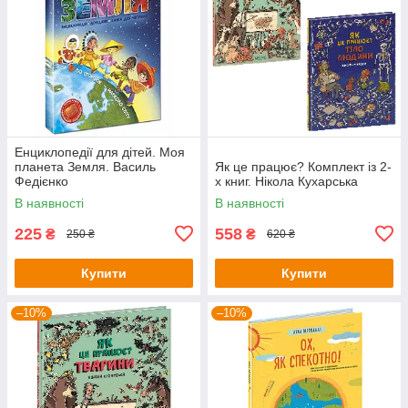
Енциклопедії для дітей. Моя
планета Земля. Василь
Як це працює? Комплект із 2-
Федієнко
х книг. Нікола Кухарська
В наявності
В наявності
225
558
₴
₴
250 ₴
620 ₴
Купити
Купити
–10%
–10%