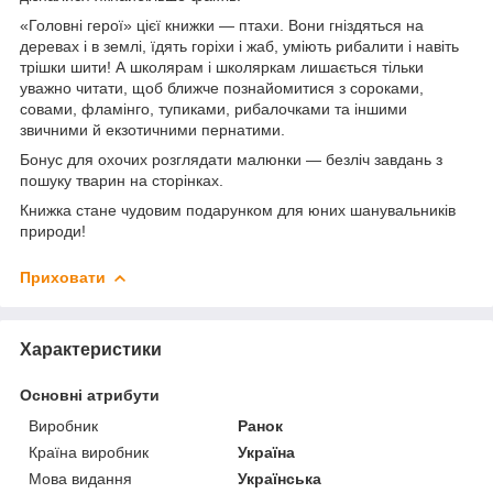
«Головні герої» цієї книжки — птахи. Вони гніздяться на
деревах і в землі, їдять горіхи і жаб, уміють рибалити і навіть
трішки шити! А школярам і школяркам лишається тільки
уважно читати, щоб ближче познайомитися з сороками,
совами, фламінго, тупиками, рибалочками та іншими
звичними й екзотичними пернатими.
Бонус для охочих розглядати малюнки — безліч завдань з
пошуку тварин на сторінках.
Книжка стане чудовим подарунком для юних шанувальників
природи!
Приховати
Характеристики
Основні атрибути
Виробник
Ранок
Країна виробник
Україна
Мова видання
Українська