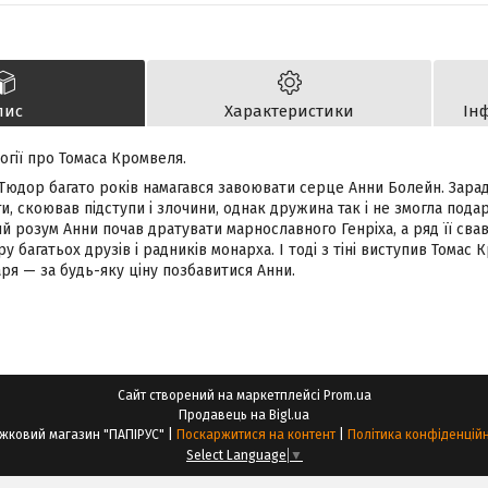
пис
Характеристики
Ін
огії про Томаса Кромвеля.
 Тюдор багато років намагався завоювати серце Анни Болейн. Зарад
ги, скоював підступи і злочини, однак дружина так і не змогла пода
й розум Анни почав дратувати марнославного Генріха, а ряд її сва
у багатьох друзів і радників монарха. І тоді з тіні виступив Томас
ря — за будь-яку ціну позбавитися Анни.
Сайт створений на маркетплейсі
Prom.ua
Продавець на Bigl.ua
Книжковий магазин "ПАПІРУС" |
Поскаржитися на контент
|
Політика конфіденційн
Select Language
▼