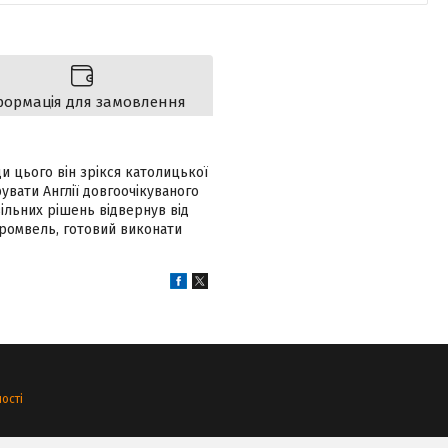
формація для замовлення
и цього він зрікся католицької
рувати Англії довгоочікуваного
вільних рішень відвернув від
 Кромвель, готовий виконати
ості