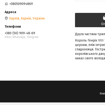
+380509094869
Харків, Харків, Україна
О
+380 (50) 909-48-69
Друга частина трил
Viber, WhatsApp, Telegram
Король Генріх VIII
церкви, плів інтри
спадкоємця. Гостри
королівського двор
наказ свого волода